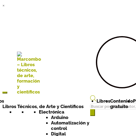
×
Ir a la
Ir al
navegación
contenido
os
Libros
Contenido
P
Búsqueda
Libros Técnicos, de Arte y Científicos
gratuito
de
Electrónica
Arduino
productos
Automatización y
control
Digital