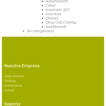
productos
6
Automoción
6
7
productos
Catia
7
productos
7
Impresión 3D
7
2
productos
Inventor
2
23
productos
Otros
23
productos
14
Otros CAD/CAM
14
6
productos
SolidWorks
6
10
productos
Sin categorizar
10
productos
Nuestra Empresa
Sobre Nosotros
Catálogo
Distribuidores
Autores
Soporte