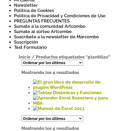
Mi cuenta
Newsletter
Política de Cookies
Política de Privacidad y Condiciones de Uso
PREGUNTAS FRECUENTES
Sumate a la comunidad Artcombo
Sumate al sorteo Artcombo
Suscríbete a la newsletter de Marcombo
Suscripción
Test Formulario
Inicio
/
Productos etiquetados “plantillas”
Ordenado
Mostrando los 4 resultados
por
los
últimos
Este
producto
Este
tiene
producto
múltiples
tiene
Este
variantes.
múltiples
producto
Este
Las
variantes.
tiene
producto
opciones
Las
múltiples
tiene
Ordenado
Mostrando los 4 resultados
se
opciones
variantes.
múltiples