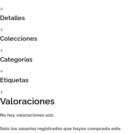
Sumate al sorteo Artcombo
Detalles
Suscríbete a la newsletter de Marcombo
Colecciones
Suscripción
Test Formulario
Categorías
Etiquetas
Valoraciones
No hay valoraciones aún.
Solo los usuarios registrados que hayan comprado este