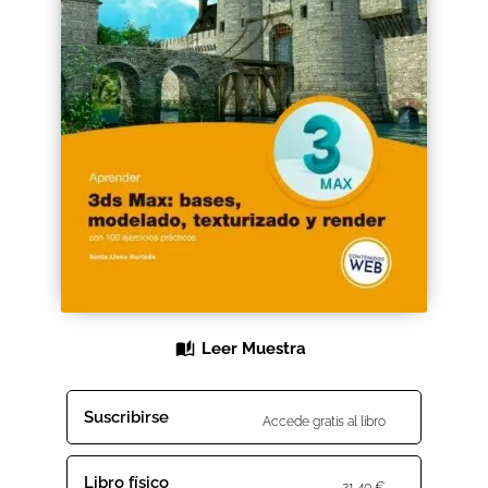
Black Friday 2025
Carrito
Categorías
Checkout
CONDICIONES DE COMPRA
Contacto
Leer Muestra
Contenido gratuito
Content restricted
Suscribirse
Accede gratis al libro
Distribuidores
Libro físico
21,40
€