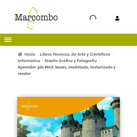
Ir a la
Ir al
navegación
contenido
Inicio
Inicio
Libros Técnicos, de Arte y Científicos
Informática
Diseño Gráfico y Fotografía
Aprender 3ds MAX: bases, modelado, texturizado y
¡Bienvenido al apartado para profesores!
render
¿Quieres ser autor?
ART FRIDAY 2025
Artículos del blog
AVISO LEGAL