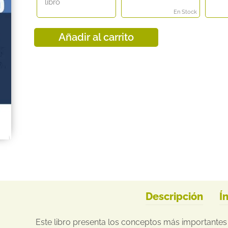
precio
precio
libro
original
actual
En Stock
era:
es:
14,20 €.
13,77 €.
Añadir al carrito
Descripción
Í
Este libro presenta los conceptos más importante