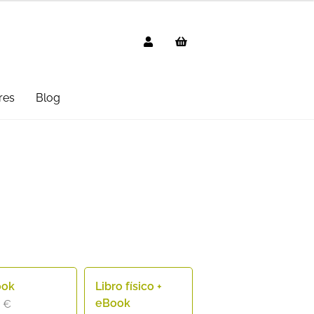
res
Blog
g
AVISO LEGAL
Black Friday 2025
cted
Distribuidores
Informática
 Uso
PREGUNTAS FRECUENTES
mbo
Suscripción
Test Formulario
ook
Libro físico +
eBook
9
€