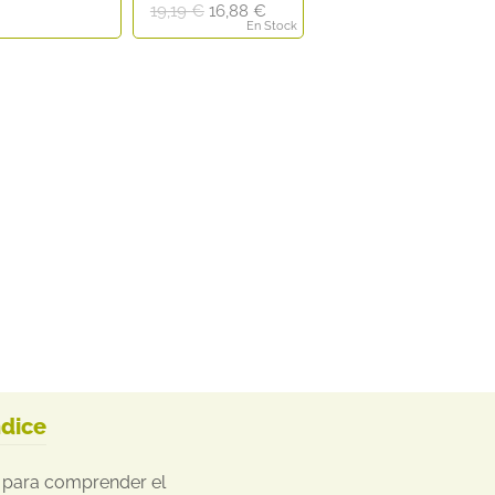
El
El
19,19
€
16,88
€
En Stock
precio
precio
original
actual
era:
es:
19,19 €.
16,88 €.
ndice
s para comprender el