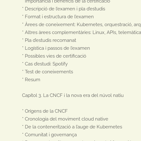
* Importància i beneficis de la certificació

* Descripció de l’examen i pla d’estudis

* Format i estructura de l’examen

* Àrees de coneixement: Kubernetes, orquestració, arquit
* Altres àrees complementàries: Linux, APIs, telemàti
* Pla d’estudis recomanat

* Logística i passos de l’examen

* Possibles vies de certificació

* Cas d’estudi: Spotify

* Test de coneixements

* Resum

Capítol 3. La CNCF i la nova era del núvol natiu

* Orígens de la CNCF

* Cronologia del moviment cloud native

* De la contenerització a l’auge de Kubernetes

* Comunitat i governança
