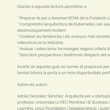
Gràcies a aquesta lectura aprendràs a:
* Preparar-te per a l’examen KCNA de la Fundació L
* Comprendre l’arquitectura de Kubernetes i els s
desenvolupament modern.
* Conèixer les tendències i els avenços més recents 
rellevància en la indústria.
* Avaluar i seleccionar tecnologies segons criteris t
* Descobrir perspectives i testimonis d’experts del s
Invertir en aquesta guia no només et prepararà pe
també t’obrirà la porta a un món d’oportunitats profe
Sobre els autors
Adrián González Sánchez: Arquitecte per a startups 
professor universitari a HEC Montréal i IE Business 
Learning, Linux Foundation i Deeplearning.ai, i autor