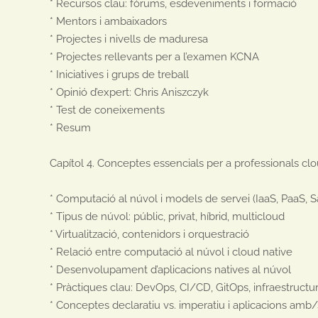
* Recursos clau: fòrums, esdeveniments i formació

* Mentors i ambaixadors

* Projectes i nivells de maduresa

* Projectes rellevants per a l’examen KCNA

* Iniciatives i grups de treball

* Opinió d’expert: Chris Aniszczyk

* Test de coneixements

* Resum

Capítol 4. Conceptes essencials per a professionals clo
* Computació al núvol i models de servei (IaaS, PaaS, S
* Tipus de núvol: públic, privat, híbrid, multicloud

* Virtualització, contenidors i orquestració

* Relació entre computació al núvol i cloud native

* Desenvolupament d’aplicacions natives al núvol

* Pràctiques clau: DevOps, CI/CD, GitOps, infraestructu
* Conceptes declaratiu vs. imperatiu i aplicacions amb/