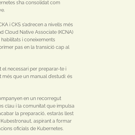
ernetes s’ha consolidat com
ve.
CKA i CKS s’adrecen a nivells més
nd Cloud Native Associate (KCNA)
 habilitats i coneixements
rimer pas en la transició cap al
 el necessari per preparar-te i
t més que un manual d’estudi: és
acompanyen en un recorregut
nes clau i la comunitat que impulsa
abar la preparació, estaràs llest
c #Kubestronaut, aspirant a formar
acions oficials de Kubernetes.