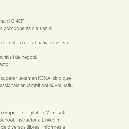
inux i CNCF.
eus components clau en el
de l’entorn cloud native i la seva
ècnics i de negoci.
ector.
r superar l’examen KCNA, sinó que
ssionals en l’àmbit del núvol natiu.
i empreses digitals a Microsoft,
School, instructor a Linkedin
 de diversos llibres i informes a