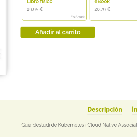
Libro físico
eBook
29,95
€
20,79
€
En Stock
Añadir al carrito
Descripción
Í
Guia d’estudi de Kubernetes i Cloud Native Associa