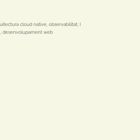
ectura cloud native, observabilitat, lliurament d’aplicacions

ca, desenvolupament web
