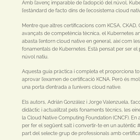
Amb l’avenç imparable de l’adopció del núvol, Kub
l’estàndard de facto dins de l’ecosistema cloud nati
Mentre que altres certificacions com KCSA, CKAD, 
avançats de competència tècnica, el Kubernetes a
abasta l’entorn cloud native en general, així com les
fonamentals de Kubernetes. Està pensat per ser el p
núvol natiu.
Aquesta guia pràctica i completa et proporciona tot
aprovar l’examen de certificació KCNA. Però és mol
una porta d’entrada a l’univers cloud native.
Els autors, Adrián González i Jorge Valenzuela, t’
didàctic i actualitzat pels fonaments tècnics, les ei
la Cloud Native Computing Foundation (CNCF). En ac
per fer el següent salt i convertir-te en un autènti
part del selecte grup de professionals amb certific