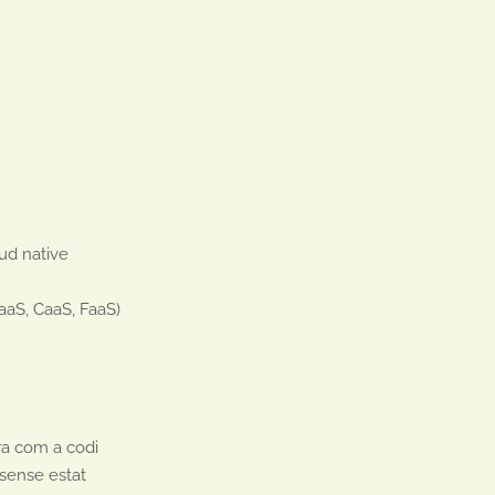
ud native

aaS, CaaS, FaaS)

ra com a codi

sense estat
