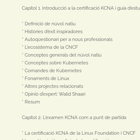
Capítol 1. Introducció a la certificació KCNA i guia d’estud
* Definició de núvol natiu

* Històries d’èxit inspiradores

* Autoqüestionari per a nous professionals

* L’ecosistema de la CNCF

* Conceptes generals del núvol natiu

* Conceptes sobre Kubernetes

* Comandes de Kubernetes

* Fonaments de Linux

* Altres projectes relacionats

* Opinió d’expert: Walid Shaari

* Resum

Capítol 2. L’examen KCNA com a punt de partida

* La certificació KCNA de la Linux Foundation i CNCF
