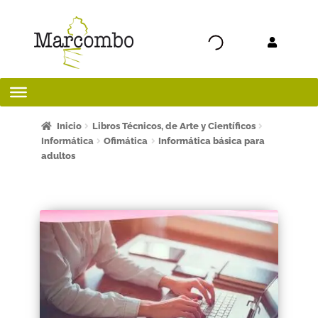
Ir a la
Ir al
navegación
contenido
Inicio
Inicio
Libros Técnicos, de Arte y Científicos
Informática
Ofimática
Informática básica para
adultos
¡Bienvenido al apartado para profesores!
¿Quieres ser autor?
ART FRIDAY 2025
Artículos del blog
AVISO LEGAL