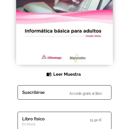
Black Friday 2025
Carrito
Categorías
Checkout
CONDICIONES DE COMPRA
Leer Muestra
Contacto
Suscribirse
Accede gratis al libro
Contenido gratuito
Content restricted
Libro físico
15,90
€
Distribuidores
En Stock