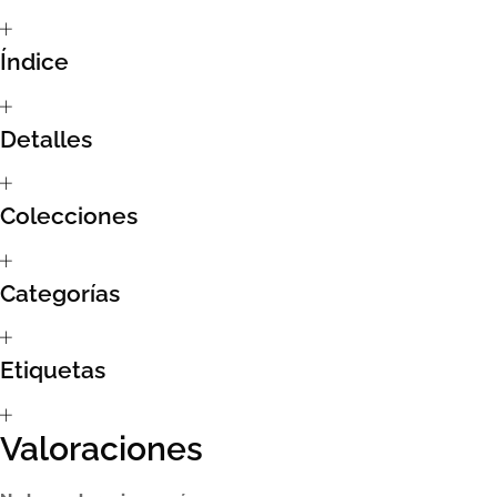
Sumate al sorteo Artcombo
Índice
Suscríbete a la newsletter de Marcombo
Detalles
Suscripción
Test Formulario
Colecciones
Categorías
Etiquetas
Valoraciones