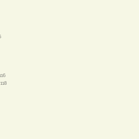


16

118
