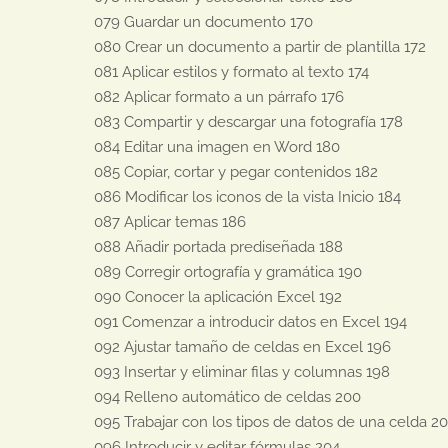
079 Guardar un documento 170

080 Crear un documento a partir de plantilla 172

081 Aplicar estilos y formato al texto 174

082 Aplicar formato a un párrafo 176

083 Compartir y descargar una fotografía 178

084 Editar una imagen en Word 180

085 Copiar, cortar y pegar contenidos 182

086 Modificar los iconos de la vista Inicio 184

087 Aplicar temas 186

088 Añadir portada prediseñada 188

089 Corregir ortografía y gramática 190

090 Conocer la aplicación Excel 192

091 Comenzar a introducir datos en Excel 194

092 Ajustar tamaño de celdas en Excel 196

093 Insertar y eliminar filas y columnas 198

094 Relleno automático de celdas 200

095 Trabajar con los tipos de datos de una celda 20
096 Introducir y editar fórmulas 204
