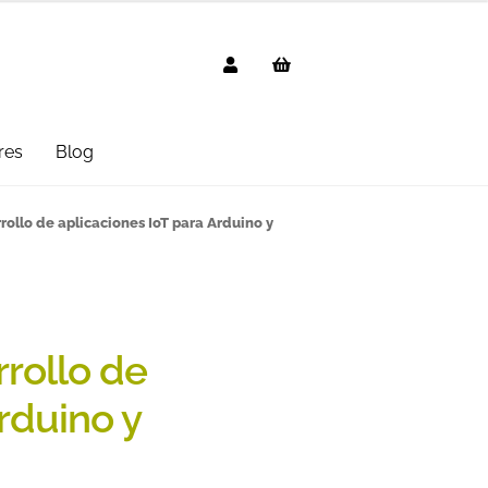
res
Blog
g
AVISO LEGAL
Black Friday 2025
rollo de aplicaciones IoT para Arduino y
cted
Distribuidores
Informática
 Uso
PREGUNTAS FRECUENTES
rrollo de
mbo
Suscripción
Test Formulario
rduino y