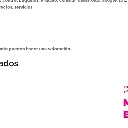
y control
Etiquetas:
arduino
,
consola
,
desarrollo
,
Google
,
IDE
yectos
,
servicios
ucto pueden hacer una valoración.
nados