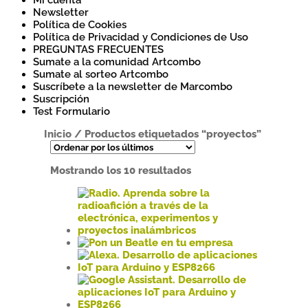
Mi cuenta
Newsletter
Política de Cookies
Política de Privacidad y Condiciones de Uso
PREGUNTAS FRECUENTES
Sumate a la comunidad Artcombo
Sumate al sorteo Artcombo
Suscríbete a la newsletter de Marcombo
Suscripción
Test Formulario
Inicio
/
Productos etiquetados “proyectos”
Ordenado
Mostrando los 10 resultados
por
los
últimos
Este
producto
Este
tiene
producto
múltiples
tiene
Este
variantes.
múltiples
producto
Las
variantes.
tiene