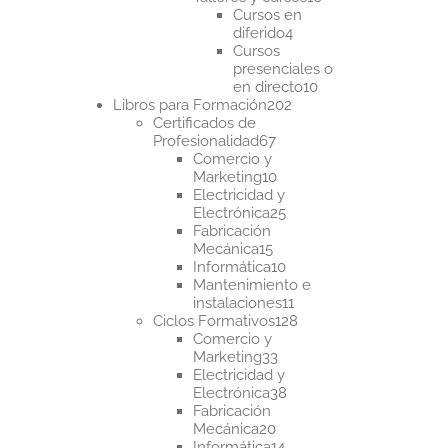
productos
Cursos en
4
diferido
4
productos
Cursos
presenciales o
10
en directo
10
202
productos
Libros para Formación
202
productos
Certificados de
67
Profesionalidad
67
productos
Comercio y
10
Marketing
10
productos
Electricidad y
25
Electrónica
25
productos
Fabricación
15
Mecánica
15
productos
10
Informática
10
productos
Mantenimiento e
11
instalaciones
11
productos
128
Ciclos Formativos
128
productos
Comercio y
33
Marketing
33
productos
Electricidad y
38
Electrónica
38
productos
Fabricación
20
Mecánica
20
productos
14
Informática
14