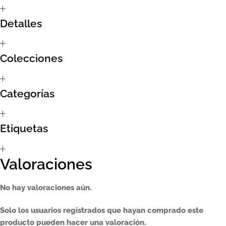
Sumate al sorteo Artcombo
Detalles
Suscríbete a la newsletter de Marcombo
Colecciones
Suscripción
Categorías
Test Formulario
Etiquetas
Valoraciones
No hay valoraciones aún.
Solo los usuarios registrados que hayan comprado este
producto pueden hacer una valoración.