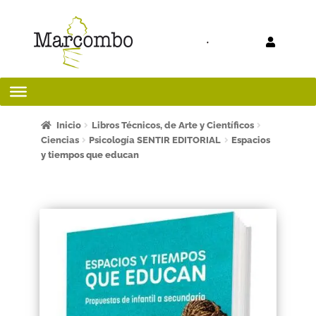
Ir a la
Ir al
navegación
contenido
Inicio
Inicio
Libros Técnicos, de Arte y Científicos
Ciencias
Psicología SENTIR EDITORIAL
Espacios
y tiempos que educan
¡Bienvenido al apartado para profesores!
¿Quieres ser autor?
ART FRIDAY 2025
Artículos del blog
AVISO LEGAL