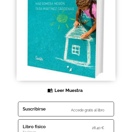
Black Friday 2025
Carrito
Categorías
Checkout
CONDICIONES DE COMPRA
Contacto
Leer Muestra
Contenido gratuito
Suscribirse
Accede gratis al libro
Content restricted
Libro físico
Distribuidores
28,40
€
En Stock