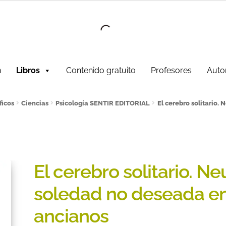
Ir a la
Ir al
navegación
contenido
n
Libros
Contenido gratuito
Profesores
Auto
fesores!
¿Quieres ser autor?
ART FRIDAY 2025
Artículos del blo
ficos
Ciencias
Psicología SENTIR EDITORIAL
El cerebro solitario.
ONES DE COMPRA
Contacto
Contenido gratuito
Content restri
er
Política de Cookies
Política de Privacidad y Condiciones de
El cerebro solitario. Ne
ate al sorteo Artcombo
Suscríbete a la newsletter de Marco
soledad no deseada en
ancianos