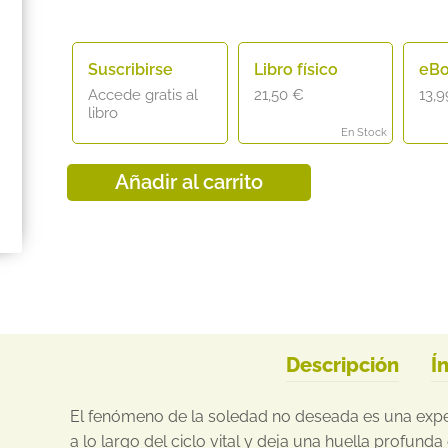
Suscribirse
Libro físico
eB
Accede gratis al
21,50
€
13,
libro
En Stock
Añadir al carrito
Descripción
Í
El fenómeno de la soledad no deseada es una exper
a lo largo del ciclo vital y deja una huella profund