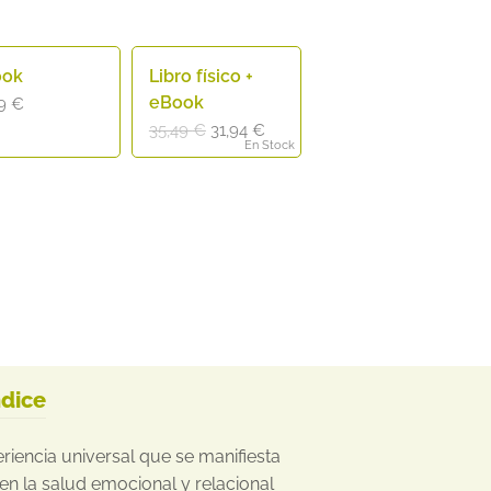
ook
Libro físico +
eBook
99
€
El
El
35,49
€
31,94
€
En Stock
precio
precio
original
actual
era:
es:
35,49 €.
31,94 €.
ndice
iencia universal que se manifiesta
a en la salud emocional y relacional