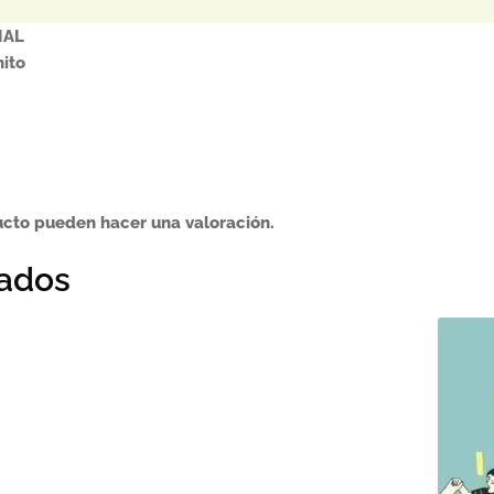
IAL
nito
ucto pueden hacer una valoración.
nados