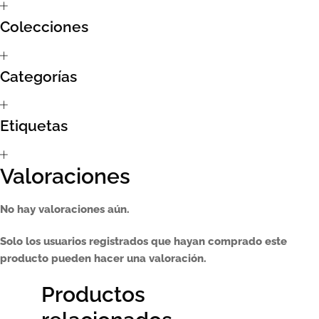
Colecciones
Sumate al sorteo Artcombo
Suscríbete a la newsletter de Marcombo
Categorías
Suscripción
Etiquetas
Test Formulario
Valoraciones
No hay valoraciones aún.
Solo los usuarios registrados que hayan comprado este
producto pueden hacer una valoración.
Productos