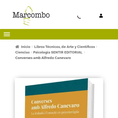
Ir a la
Ir al
navegación
contenido
Inicio
Inicio
Libros Técnicos, de Arte y Científicos
Ciencias
Psicología SENTIR EDITORIAL
Converses amb Alfredo Canevaro
¡Bienvenido al apartado para profesores!
¿Quieres ser autor?
ART FRIDAY 2025
Artículos del blog
AVISO LEGAL