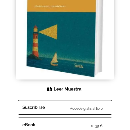
Black Friday 2025
Carrito
Categorías
Checkout
CONDICIONES DE COMPRA
Contacto
Leer Muestra
Contenido gratuito
Suscribirse
Accede gratis al libro
Content restricted
eBook
Distribuidores
10,39
€