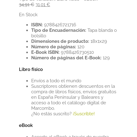
El
El
34,91
€
31,01
€
precio
precio
En Stock
original
actual
era:
es:
ISBN:
9788426721716
34,91 €.
31,01 €.
Tipo de Encuadernación:
Tapa blanda o
bolsillo
Dimensiones de producto:
18x1x29
Número de páginas:
120
E-Book ISBN:
9788426730510
Número de páginas del E-Book:
129
Libro físico
Envíos a todo el mundo
Suscriptores obtienen descuentos en la
compra de libros físicos, envíos gratuitos
en España Peninsular y Baleares y
acceso a todo el catálogo digital de
Marcombo.
¿No estás suscrito?
¡Suscríbte!
eBook