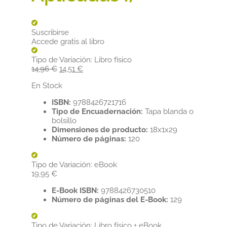
Suscribirse
Accede gratis al libro
Tipo de Variación:
Libro físico
El
El
14,96
€
14,51
€
precio
precio
En Stock
original
actual
era:
es:
ISBN:
9788426721716
14,96 €.
14,51 €.
Tipo de Encuadernación:
Tapa blanda o
bolsillo
Dimensiones de producto:
18x1x29
Número de páginas:
120
Tipo de Variación:
eBook
19,95
€
E-Book ISBN:
9788426730510
Número de páginas del E-Book:
129
Tipo de Variación:
Libro físico + eBook