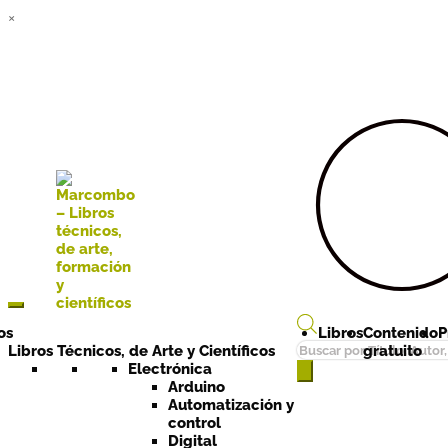
×
Ir a la
Ir al
navegación
contenido
os
Libros
Contenido
P
Búsqueda
Libros Técnicos, de Arte y Científicos
gratuito
de
Electrónica
Arduino
productos
Automatización y
control
Digital