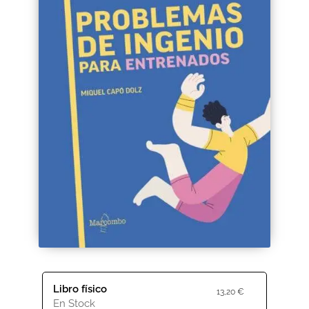
Black Friday 2025
Carrito
Categorías
Checkout
CONDICIONES DE COMPRA
Contacto
Contenido gratuito
Content restricted
Libro físico
13,20
€
Distribuidores
En Stock