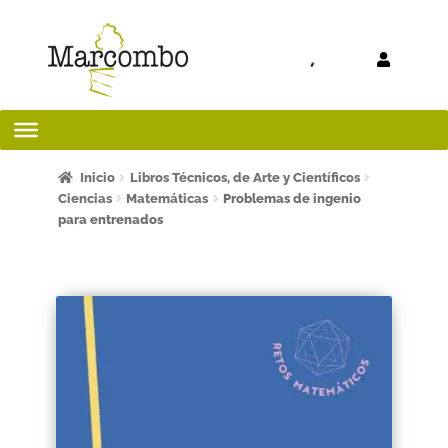
Ir a la
Ir al
navegación
contenido
Inicio
Inicio
Libros Técnicos, de Arte y Científicos
Ciencias
Matemáticas
Problemas de ingenio
para entrenados
¡Bienvenido al apartado para profesores!
¿Quieres ser autor?
ART FRIDAY 2025
Artículos del blog
AVISO LEGAL