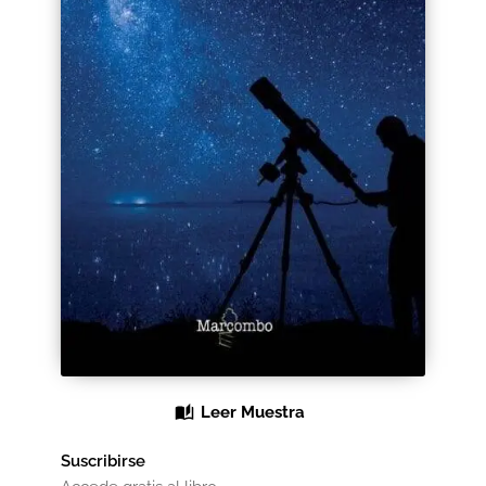
Black Friday 2025
Carrito
Categorías
Checkout
CONDICIONES DE COMPRA
Contacto
Contenido gratuito
Leer Muestra
Content restricted
Suscribirse
Distribuidores