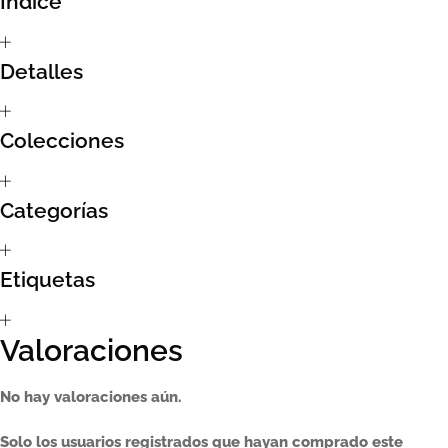
Índice
Sumate al sorteo Artcombo
Detalles
Suscríbete a la newsletter de Marcombo
Colecciones
Suscripción
Test Formulario
Categorías
Etiquetas
Valoraciones
No hay valoraciones aún.
Solo los usuarios registrados que hayan comprado este