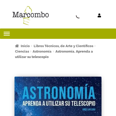
Ir a la
Ir al
navegación
contenido
Inicio
Inicio
Libros Técnicos, de Arte y Científicos
Ciencias
Astronomía
Astronomía. Aprenda a
utilizar su telescopio
¡Bienvenido al apartado para profesores!
¿Quieres ser autor?
ART FRIDAY 2025
Artículos del blog
AVISO LEGAL