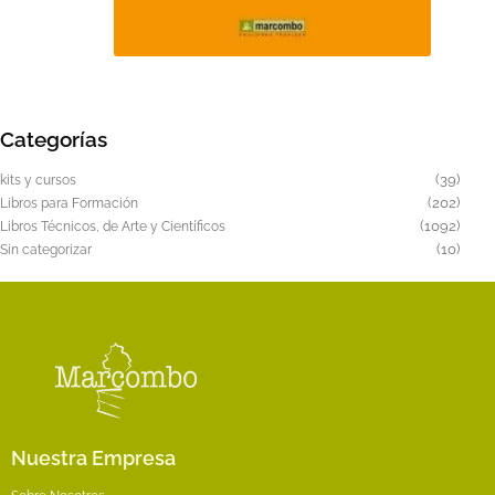
de
producto
Este
producto
tiene
Categorías
múltiples
variantes.
39
39
kits y cursos
Las
produ
202
202
Libros para Formación
produ
1092
1092
opciones
Libros Técnicos, de Arte y Científicos
produ
10
10
Sin categorizar
se
produ
pueden
elegir
en
la
página
de
producto
Nuestra Empresa