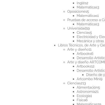
2
Inglés
2
productos
3
Matemáticas
3
5
pro
Oposiciones
5
producto
1
Matemáticas
1
pro
Pruebas de acceso a Ci
3
Matemáticas
3
19
pro
Universidad
19
producto
5
Ciencias
5
product
Electricidad y Ele
Mecánica y otras 
Libros Técnicos, de Arte y Cie
11
Arte y diseño
11
product
6
Artbooks
6
produc
Desarrollo Artísti
Arte y diseño ARTCO
12
Artbooks
12
produ
Desarrollo Artísti
Diseño de 
9
Artcombo Mini
9
213
p
Ciencias
213
productos
5
Alimentación
5
21
pr
Astronomía
21
1
pro
Ecología
1
6
product
Física
6
productos
2
Matemáticas
29