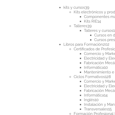
últim
39
kits y cursos
39
productos
Kits electrónicos y pr
Componentes m
14
Kits RIE
14
39
product
Talleres
39
productos
Talleres y cursos
Cursos en d
Cursos pres
20
Libros para Formación
202
pr
Certificados de Profesi
Comercio y Mark
Electricidad y Ele
Fabricación Mecá
10
Informática
10
pro
Mantenimiento e 
12
Ciclos Formativos
128
pr
Comercio y Mark
Electricidad y Ele
Fabricación Mecá
14
Informática
14
10
pro
Inglés
10
producto
Instalación y Ma
1
Transversales
15
p
Formación Profesional 