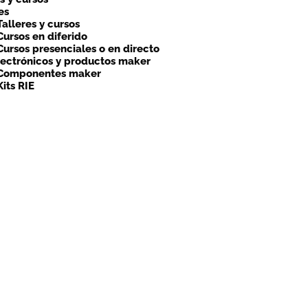
es
Talleres y cursos
Cursos en diferido
Cursos presenciales o en directo
lectrónicos y productos maker
Componentes maker
Kits RIE