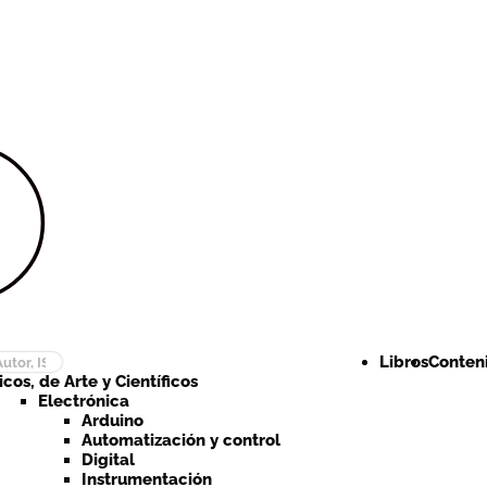
Ir a la
Ir al
navegación
contenido
Libros
Conteni
cos, de Arte y Científicos
Electrónica
Arduino
Automatización y control
Digital
Instrumentación