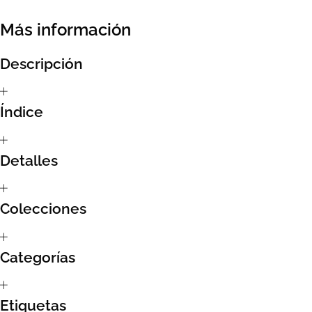
Más información
Sumate al sorteo Artcombo
Suscríbete a la newsletter de Marcombo
Descripción
Suscripción
Índice
Test Formulario
Detalles
Colecciones
Categorías
Etiquetas