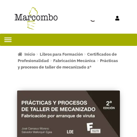
Ir a la
Ir al
navegación
contenido
Inicio
Inicio
Libros para Formación
Certificados de
Profesionalidad
Fabricación Mecánica
Prácticas
y procesos de taller de mecanizado 2ª
¡Bienvenido al apartado para profesores!
¿Quieres ser autor?
ART FRIDAY 2025
Artículos del blog
AVISO LEGAL