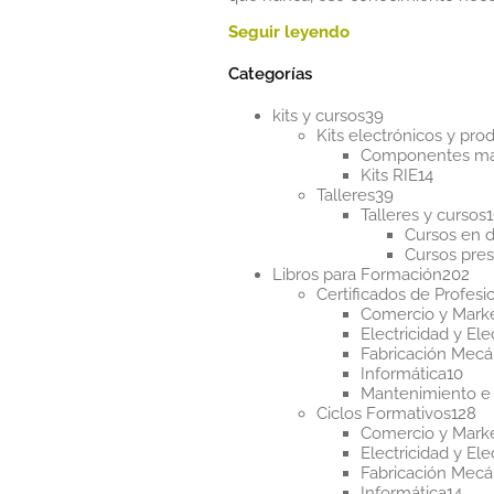
Categorías
39
kits y cursos
39
productos
Kits electrónicos y pr
Componentes m
14
Kits RIE
14
39
product
Talleres
39
productos
Talleres y cursos
Cursos en d
Cursos pres
20
Libros para Formación
202
pr
Certificados de Profesi
Comercio y Mark
Electricidad y Ele
Fabricación Mecá
10
Informática
10
pro
Mantenimiento e 
12
Ciclos Formativos
128
pr
Comercio y Mark
Electricidad y Ele
Fabricación Mecá
14
Informática
14