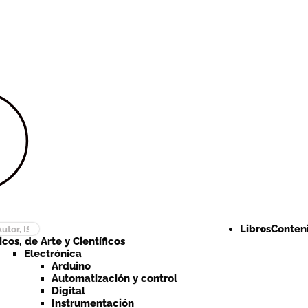
Ir a la
Ir al
navegación
contenido
Libros
Conteni
cos, de Arte y Científicos
Electrónica
Arduino
Automatización y control
Digital
Instrumentación