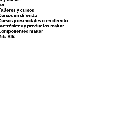
es
Talleres y cursos
Cursos en diferido
Cursos presenciales o en directo
lectrónicos y productos maker
Componentes maker
Kits RIE