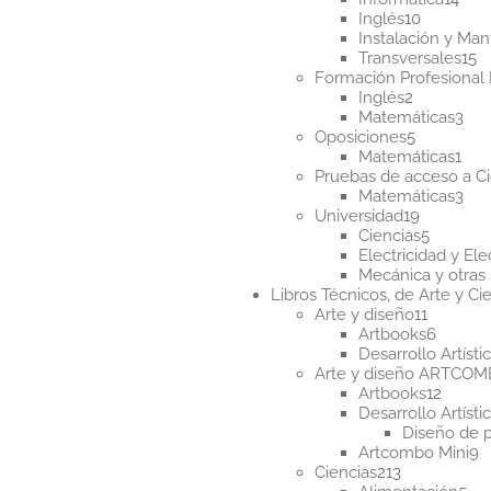
10
pro
Inglés
10
producto
Instalación y Ma
1
Transversales
15
p
Formación Profesional 
2
Inglés
2
productos
3
Matemáticas
3
5
pro
Oposiciones
5
producto
1
Matemáticas
1
pro
Pruebas de acceso a Ci
3
Matemáticas
3
19
pro
Universidad
19
producto
5
Ciencias
5
product
Electricidad y Ele
Mecánica y otras 
Libros Técnicos, de Arte y Cie
11
Arte y diseño
11
product
6
Artbooks
6
produc
Desarrollo Artísti
Arte y diseño ARTCO
12
Artbooks
12
produ
Desarrollo Artísti
Diseño de 
9
Artcombo Mini
9
213
p
Ciencias
213
productos
5