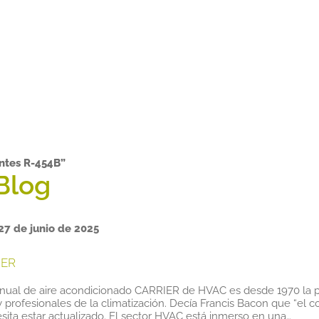
antes R-454B”
27 de junio de 2025
IER
Manual de aire acondicionado CARRIER de HVAC es desde 1970 la p
y profesionales de la climatización. Decía Francis Bacon que “el 
ita estar actualizado. El sector HVAC está inmerso en una…