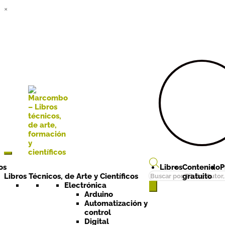
×
Ir a la
Ir al
navegación
contenido
os
Libros
Contenido
P
Búsqueda
Libros Técnicos, de Arte y Científicos
gratuito
de
Electrónica
Arduino
productos
Automatización y
control
Digital