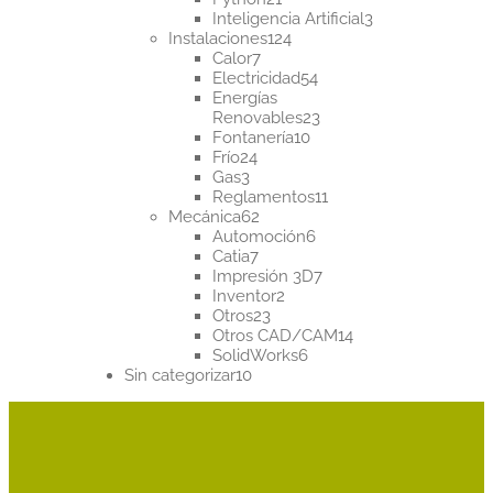
productos
3
Inteligencia Artificial
3
124
productos
Instalaciones
124
7
productos
Calor
7
productos
54
Electricidad
54
productos
Energías
23
Renovables
23
10
productos
Fontanería
10
24
productos
Frío
24
3
productos
Gas
3
productos
11
Reglamentos
11
62
productos
Mecánica
62
productos
6
Automoción
6
7
productos
Catia
7
productos
7
Impresión 3D
7
2
productos
Inventor
2
23
productos
Otros
23
productos
14
Otros CAD/CAM
14
6
productos
SolidWorks
6
10
productos
Sin categorizar
10
productos