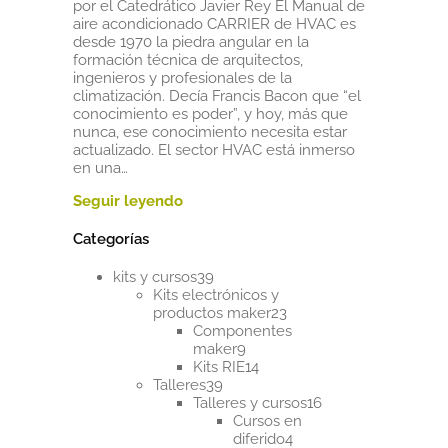
por el Catedrático Javier Rey El Manual de
aire acondicionado CARRIER de HVAC es
desde 1970 la piedra angular en la
formación técnica de arquitectos,
ingenieros y profesionales de la
climatización. Decía Francis Bacon que “el
conocimiento es poder”, y hoy, más que
nunca, ese conocimiento necesita estar
actualizado. El sector HVAC está inmerso
en una…
Categorías
39
kits y cursos
39
productos
Kits electrónicos y
23
productos maker
23
productos
Componentes
9
maker
9
productos
14
Kits RIE
14
39
productos
Talleres
39
productos
16
Talleres y cursos
16
productos
Cursos en
4
diferido
4