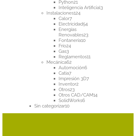
21
productos
Python
21
productos
3
Inteligencia Artificial
3
124
productos
Instalaciones
124
7
productos
Calor
7
productos
54
Electricidad
54
productos
Energías
23
Renovables
23
10
productos
Fontanería
10
24
productos
Frío
24
3
productos
Gas
3
productos
11
Reglamentos
11
62
productos
Mecánica
62
productos
6
Automoción
6
7
productos
Catia
7
productos
7
Impresión 3D
7
2
productos
Inventor
2
23
productos
Otros
23
productos
14
Otros CAD/CAM
14
6
productos
SolidWorks
6
10
productos
Sin categorizar
10
productos