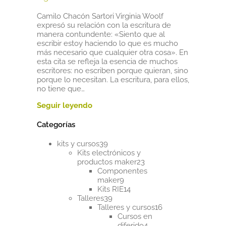
Camilo Chacón Sartori Virginia Woolf
expresó su relación con la escritura de
manera contundente: «Siento que al
escribir estoy haciendo lo que es mucho
más necesario que cualquier otra cosa». En
esta cita se refleja la esencia de muchos
escritores: no escriben porque quieran, sino
porque lo necesitan. La escritura, para ellos,
no tiene que…
Categorías
39
kits y cursos
39
productos
Kits electrónicos y
23
productos maker
23
productos
Componentes
9
maker
9
productos
14
Kits RIE
14
39
productos
Talleres
39
productos
16
Talleres y cursos
16
productos
Cursos en
4
diferido
4