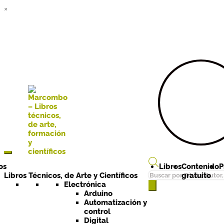
×
Ir a la
Ir al
navegación
contenido
os
Libros
Contenido
P
Búsqueda
Libros Técnicos, de Arte y Científicos
gratuito
de
Electrónica
Arduino
productos
Automatización y
control
Digital