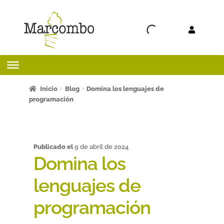
Ir a la
Ir al
navegación
contenido
Inicio
Inicio
Blog
Domina los lenguajes de
programación
¡Bienvenido al apartado para profesores!
¿Quieres ser autor?
Publicado el
9 de abril de 2024
Domina los
ART FRIDAY 2025
lenguajes de
Artículos del blog
programación
AVISO LEGAL