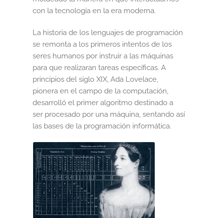
con la tecnología en la era moderna.
Informática
La historia de los lenguajes de programación
La empresa
se remonta a los primeros intentos de los
seres humanos por instruir a las máquinas
Libros
para que realizaran tareas específicas. A
principios del siglo XIX, Ada Lovelace,
Mi cuenta
pionera en el campo de la computación,
desarrolló el primer algoritmo destinado a
Newsletter
ser procesado por una máquina, sentando así
las bases de la programación informática.
Política de Cookies
Política de Privacidad y Condiciones de Uso
PREGUNTAS FRECUENTES
Sumate a la comunidad Artcombo