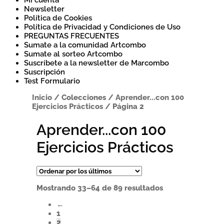
Mi cuenta
Newsletter
Política de Cookies
Política de Privacidad y Condiciones de Uso
PREGUNTAS FRECUENTES
Sumate a la comunidad Artcombo
Sumate al sorteo Artcombo
Suscríbete a la newsletter de Marcombo
Suscripción
Test Formulario
Inicio
/
Colecciones
/
Aprender...con 100
Ejercicios Prácticos
/
Página 2
Aprender...con 100
Ejercicios Prácticos
Ordenado
Mostrando 33–64 de 89 resultados
por
←
los
1
últimos
2