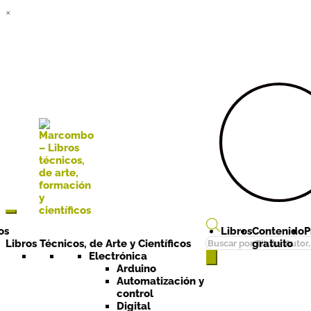
×
Ir a la
Ir al
navegación
contenido
os
Libros
Contenido
P
Búsqueda
Libros Técnicos, de Arte y Científicos
gratuito
de
Electrónica
Arduino
productos
Automatización y
control
Digital