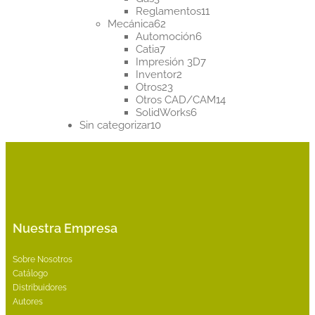
productos
11
Reglamentos
11
62
productos
Mecánica
62
productos
6
Automoción
6
7
productos
Catia
7
productos
7
Impresión 3D
7
2
productos
Inventor
2
23
productos
Otros
23
productos
14
Otros CAD/CAM
14
6
productos
SolidWorks
6
10
productos
Sin categorizar
10
productos
Nuestra Empresa
Sobre Nosotros
Catálogo
Distribuidores
Autores