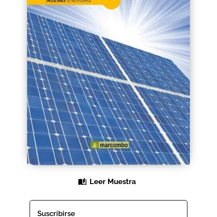
Black Friday 2025
Carrito
Categorías
Checkout
CONDICIONES DE COMPRA
Contacto
Contenido gratuito
Leer Muestra
Content restricted
Distribuidores
Suscribirse