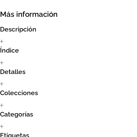
Sumate al sorteo Artcombo
Más información
Suscríbete a la newsletter de Marcombo
Descripción
Suscripción
Índice
Test Formulario
Detalles
Colecciones
Categorías
Etiquetas