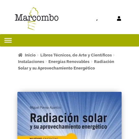
Ir a la
Ir al
navegación
contenido
Inicio
Inicio
Libros Técnicos, de Arte y Científicos
Instalaciones
Energías Renovables
Radiación
Solar y su Aprovechamiento Energético
¡Bienvenido al apartado para profesores!
¿Quieres ser autor?
ART FRIDAY 2025
Artículos del blog
AVISO LEGAL