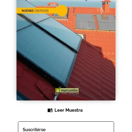
Black Friday 2025
Carrito
Categorías
Checkout
CONDICIONES DE COMPRA
Contacto
Contenido gratuito
Leer Muestra
Content restricted
Distribuidores
Suscribirse