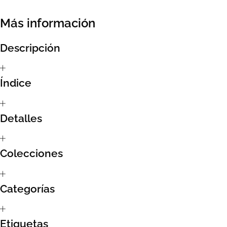
Sumate al sorteo Artcombo
Más información
Suscríbete a la newsletter de Marcombo
Descripción
Suscripción
Índice
Test Formulario
Detalles
Colecciones
Categorías
Etiquetas