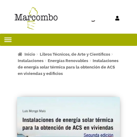
Ir a la
Ir al
navegación
contenido
Inicio
Inicio
Libros Técnicos, de Arte y Científicos
Instalaciones
Energías Renovables
Instalaciones
de energía solar térmica para la obtención de ACS
¡Bienvenido al apartado para profesores!
en viviendas y edificios
¿Quieres ser autor?
ART FRIDAY 2025
Artículos del blog
AVISO LEGAL