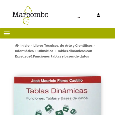
Ir a la
Ir al
navegación
contenido
Inicio
Inicio
Libros Técnicos, de Arte y Científicos
Informática
Ofimática
Tablas dinámicas con
Excel 2016.Funciones, tablas y bases de datos
¡Bienvenido al apartado para profesores!
¿Quieres ser autor?
ART FRIDAY 2025
Artículos del blog
AVISO LEGAL