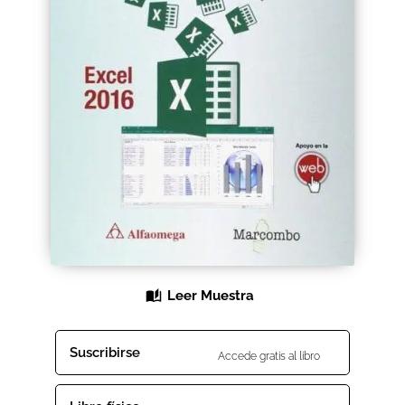
Black Friday 2025
Carrito
Categorías
Checkout
CONDICIONES DE COMPRA
Contacto
Leer Muestra
Contenido gratuito
Content restricted
Suscribirse
Accede gratis al libro
Distribuidores