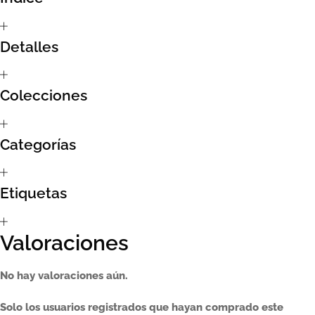
Sumate al sorteo Artcombo
Detalles
Suscríbete a la newsletter de Marcombo
Colecciones
Suscripción
Test Formulario
Categorías
Etiquetas
Valoraciones
No hay valoraciones aún.
Solo los usuarios registrados que hayan comprado este