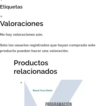
Etiquetas
Sumate al sorteo Artcombo
Suscríbete a la newsletter de Marcombo
Valoraciones
Suscripción
No hay valoraciones aún.
Test Formulario
Solo los usuarios registrados que hayan comprado este
producto pueden hacer una valoración.
Productos
relacionados