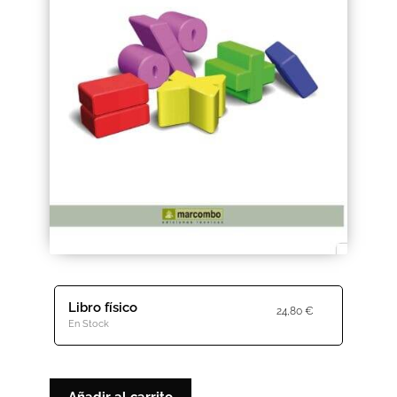
Black Friday 2025
Carrito
Categorías
Checkout
CONDICIONES DE COMPRA
Contacto
Contenido gratuito
Libro físico
24,80
€
En Stock
Content restricted
Distribuidores