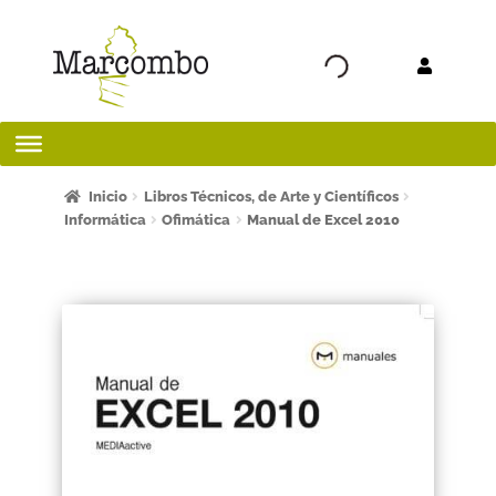
Ir a la
Ir al
navegación
contenido
Inicio
Inicio
Libros Técnicos, de Arte y Científicos
Informática
Ofimática
Manual de Excel 2010
¡Bienvenido al apartado para profesores!
¿Quieres ser autor?
ART FRIDAY 2025
Artículos del blog
AVISO LEGAL