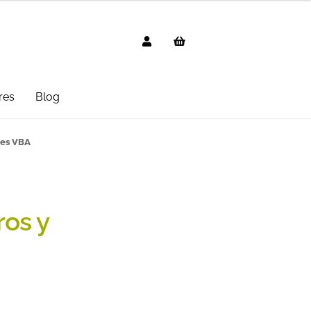
res
Blog
g
AVISO LEGAL
Black Friday 2025
nes VBA
cted
Distribuidores
Informática
 Uso
PREGUNTAS FRECUENTES
ros y
mbo
Suscripción
Test Formulario