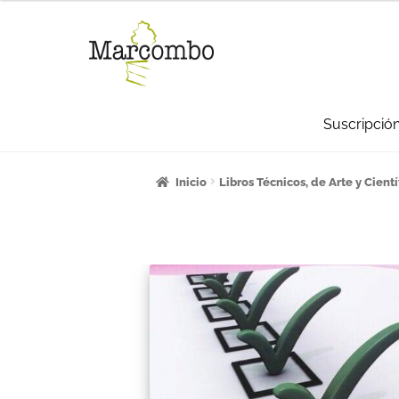
Suscripció
Inicio
¡Bienvenido al apartado para pro
Inicio
Libros Técnicos, de Arte y Cientí
Carrito
Categorías
Checkout
CONDICI
La empresa
Libros
Mi cuenta
Newslett
Sumate a la comunidad Artcombo
Sum