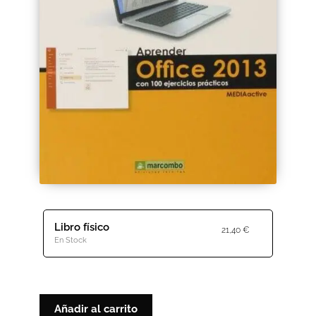
Black Friday 2025
Carrito
Categorías
Checkout
CONDICIONES DE COMPRA
Contacto
Libro físico
21,40
€
Contenido gratuito
En Stock
Content restricted
Distribuidores
Añadir al carrito