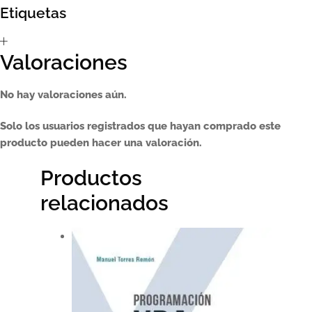
Etiquetas
Sumate al sorteo Artcombo
Valoraciones
Suscríbete a la newsletter de Marcombo
No hay valoraciones aún.
Suscripción
Solo los usuarios registrados que hayan comprado este
Test Formulario
producto pueden hacer una valoración.
Productos
relacionados