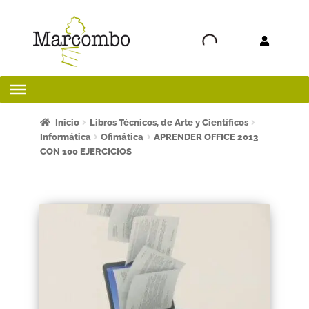
Ir a la
Ir al
navegación
contenido
Inicio
Inicio
Libros Técnicos, de Arte y Científicos
Informática
Ofimática
APRENDER OFFICE 2013
CON 100 EJERCICIOS
¡Bienvenido al apartado para profesores!
¿Quieres ser autor?
ART FRIDAY 2025
Artículos del blog
AVISO LEGAL