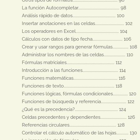
La función Autocompletar............................................ 98

Análisis rápido de datos.............................................. 100

Insertar anotaciones en las celdas............................... 102

Los operadores en Excel.............................................. 104

Cálculos con datos de tipo fecha................................ 106

Crear y usar rangos para generar fórmulas................. 108

Administrar los nombres de las celdas....................... 110

Fórmulas matriciales................................................... 112

Introducción a las funciones...................................... 114 

Funciones matemáticas............................................... 116 

Funciones de texto...................................................... 118 

Funciones lógicas, fórmulas condicionales................ 120 

Funciones de búsqueda y referencia........................... 122 

¿Qué es la precedencia?.............................................. 124 

Celdas precedentes y dependientes............................ 126 

Referencias circulares.................................................. 128 

Controlar el cálculo automático de las hojas............. 130 
