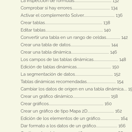
La inspección de fórmulas.......................................... 132 

Comprobar si hay errores........................................... 134 

Activar el complemento Solver................................... 136 

Crear tablas................................................................. 138 

Editar tablas................................................................. 140 

Convertir una tabla en un rango de celdas................ 142 

Crear una tabla de datos............................................. 144 

Crear una tabla dinámica........................................... 146 

Los campos de las tablas dinámicas............................ 148 

Edición de tablas dinámicas....................................... 150 

La segmentación de datos........................................... 152 

Tablas dinámicas recomendadas................................. 154 

Cambiar los datos de origen en una tabla dinámica.... 15
Crear un gráfico dinámico.......................................... 158 

Crear gráficos.............................................................. 160 

Crear un gráfico de tipo Mapa 2D.............................. 162

Edición de los elementos de un gráfico...................... 164

Dar formato a los datos de un gráfico........................ 166
