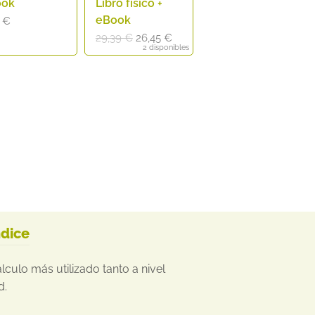
ook
Libro físico +
eBook
9
€
El
El
29,39
€
26,45
€
2 disponibles
precio
precio
original
actual
era:
es:
29,39 €.
26,45 €.
ndice
lculo más utilizado tanto a nivel
d.