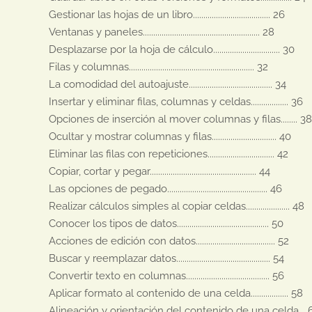
Gestionar las hojas de un libro..................................... 26

Ventanas y paneles........................................................ 28

Desplazarse por la hoja de cálculo................................ 30

Filas y columnas............................................................ 32

La comodidad del autoajuste........................................ 34

Insertar y eliminar filas, columnas y celdas.................. 36

Opciones de inserción al mover columnas y filas........ 38
Ocultar y mostrar columnas y filas............................... 40

Eliminar las filas con repeticiones................................ 42

Copiar, cortar y pegar................................................... 44

Las opciones de pegado................................................ 46

Realizar cálculos simples al copiar celdas..................... 48

Conocer los tipos de datos............................................ 50

Acciones de edición con datos...................................... 52

Buscar y reemplazar datos............................................. 54

Convertir texto en columnas........................................ 56

Aplicar formato al contenido de una celda.................. 58

Alineación y orientación del contenido de una celda... 6