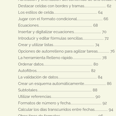
Destacar celdas con bordes y tramas............................ 62

Los estilos de celda........................................................ 64

Jugar con el formato condicional................................. 66

Ecuaciones..................................................................... 68

Insertar y digitalizar ecuaciones................................... 70

Introducir y editar fórmulas sencillas........................... 72

Crear y utilizar listas..................................................... 74

Opciones de autorrelleno para agilizar tareas............... 76

La herramienta Relleno rápido..................................... 78

Ordenar datos............................................................... 80

Autofiltros..................................................................... 82

La validación de datos.................................................. 84

Crear un esquema automáticamente............................ 86

Subtotales...................................................................... 88

Utilizar referencias........................................................ 90

Formatos de número y fecha........................................ 92

Calcular los días transcurridos entre fechas................. 94

Otros tipos de formatos................................................ 96
