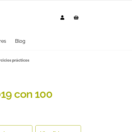
res
Blog
g
AVISO LEGAL
Black Friday 2025
cicios prácticos
cted
Distribuidores
Informática
 Uso
PREGUNTAS FRECUENTES
19 con 100
mbo
Suscripción
Test Formulario