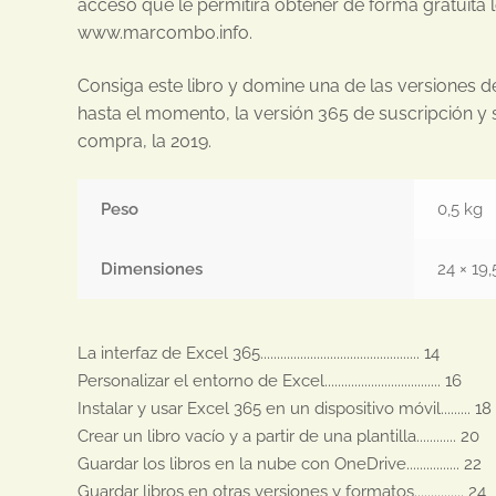
acceso que le permitirá obtener de forma gratuita 
www.marcombo.info.
Consiga este libro y domine una de las versiones 
hasta el momento, la versión 365 de suscripción y
compra, la 2019.
Peso
0,5 kg
Dimensiones
24 × 19,
La interfaz de Excel 365................................................ 14

Personalizar el entorno de Excel................................... 16

Instalar y usar Excel 365 en un dispositivo móvil......... 18

Crear un libro vacío y a partir de una plantilla............ 20

Guardar los libros en la nube con OneDrive................ 22

Guardar libros en otras versiones y formatos............... 24
