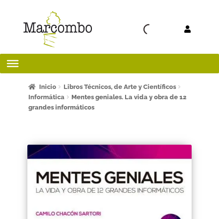
Ir a la
Ir al
navegación
contenido
Inicio
Inicio
Libros Técnicos, de Arte y Científicos
Informática
Mentes geniales. La vida y obra de 12
grandes informáticos
¡Bienvenido al apartado para profesores!
¿Quieres ser autor?
ART FRIDAY 2025
Artículos del blog
AVISO LEGAL