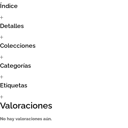
Índice
Sumate al sorteo Artcombo
Detalles
Suscríbete a la newsletter de Marcombo
Suscripción
Colecciones
Test Formulario
Categorías
Etiquetas
Valoraciones
No hay valoraciones aún.