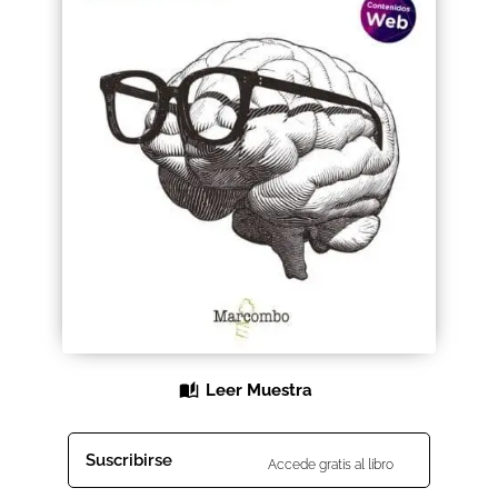
Black Friday 2025
Carrito
Categorías
Checkout
CONDICIONES DE COMPRA
Contacto
Contenido gratuito
Leer Muestra
Content restricted
Suscribirse
Accede gratis al libro
Distribuidores