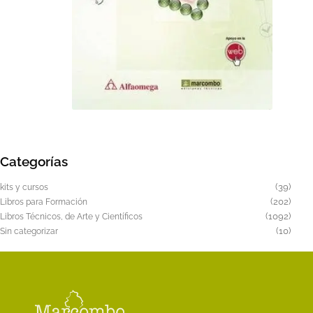
en
la
página
de
producto
Este
producto
tiene
Categorías
múltiples
variantes.
39
39
kits y cursos
Las
produ
202
202
Libros para Formación
produ
1092
1092
opciones
Libros Técnicos, de Arte y Científicos
produ
10
10
Sin categorizar
se
produ
pueden
elegir
en
la