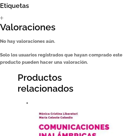
Etiquetas
Sumate al sorteo Artcombo
Valoraciones
Suscríbete a la newsletter de Marcombo
No hay valoraciones aún.
Suscripción
Solo los usuarios registrados que hayan comprado este
Test Formulario
producto pueden hacer una valoración.
Productos
relacionados