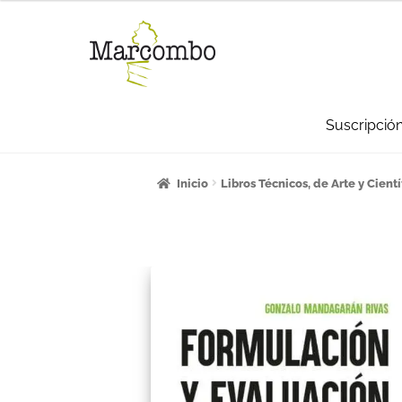
Suscripció
Inicio
¡Bienvenido al apartado para pro
Inicio
Libros Técnicos, de Arte y Cientí
Carrito
Categorías
Checkout
CONDICI
La empresa
Libros
Mi cuenta
Newslett
Sumate a la comunidad Artcombo
Sum