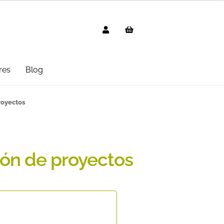
res
Blog
g
AVISO LEGAL
Black Friday 2025
royectos
cted
Distribuidores
Informática
 Uso
PREGUNTAS FRECUENTES
ión de proyectos
mbo
Suscripción
Test Formulario
k
€