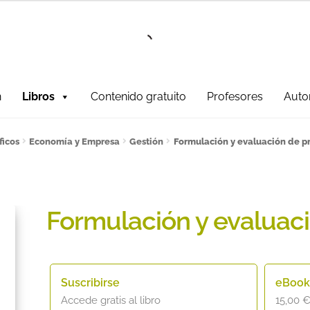
Ir a la
Ir al
navegación
contenido
n
Libros
Contenido gratuito
Profesores
Auto
fesores!
¿Quieres ser autor?
ART FRIDAY 2025
Artículos del blo
ficos
Economía y Empresa
Gestión
Formulación y evaluación de p
ONES DE COMPRA
Contacto
Contenido gratuito
Content restri
er
Política de Cookies
Política de Privacidad y Condiciones de
Formulación y evaluac
ate al sorteo Artcombo
Suscríbete a la newsletter de Marco
Suscribirse
eBoo
Accede gratis al libro
15,00