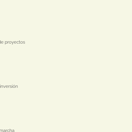
de proyectos

nversión

 marcha