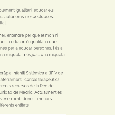
lement igualitari, educar els
urs, autònoms i respectuosos.
tat.
rimer, entendre per què al món hi
uesta educació igualitària que
enes per a educar persones, i és a
 una miqueta més just, una miqueta
pia Infantil Sistèmica a l’IFIV de
aferrament i contes terapèutics.
ferents recursos de la Red de
unidad de Madrid. Actualment és
tervenen amb dones i menors
ferents entitats.