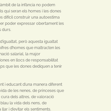
’àmbit de la infància no podem
s qui seran els homes i les dones
s difícil construir una autoestima
 per poder expressar obertament les
s durs.
d’igualtat, però aquesta igualtat
ifres d’homes que maltracten les
nació salarial, la major
ones en llocs de responsabilitat
emps que les dones dediquen a tenir
nt i educant d’una manera diferent
 vida de les nenes, de princeses que
 cura dels altres, de valoració
blau la vida dels nens, de
lar i d’evitar els sentiments.