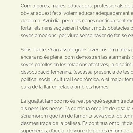
Com a pares, mares, educadors, professionals de l
obviar aquest fet si volem educar adequadament el
de demà. Avui dia, per a les nenes continua sent mé
forta i els nens segueixen trobant molts obstacles
seves emocions, per viure sense haver de fer-se el
Sens dubte, s’han assolit grans avenços en matèria 
encara no és plena, com demostren les alarmants x
seves parelles en les relacions afectives, la discrimi
desocupació femenina, l’escassa presència de les d
política, social, cultural i econòmica, o el major t
cura de la llar en relació amb els homes.
La igualtat tampoc no és real perquè seguim tracta
als nens i les nenes. Es continua omplint de rosa la
s’enamoren i que fan de l’amor la seva vida, de tenir
desmesurada de la bellesa. Es continua omplint de 
superherois, d’acció, de viure de portes enfora de la l