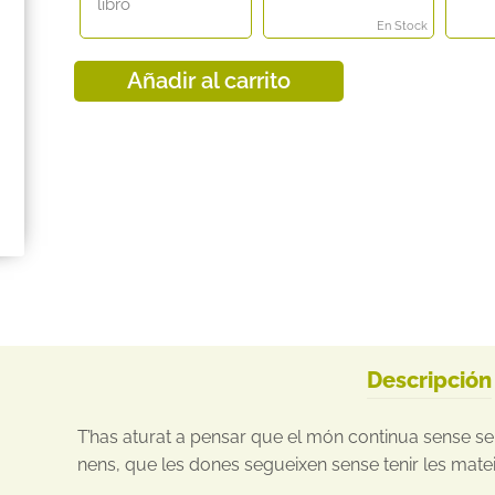
libro
En Stock
Añadir al carrito
Descripción
T’has aturat a pensar que el món continua sense ser
nens, que les dones segueixen sense tenir les mate