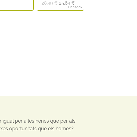
El
El
28,49
€
25,64
€
En Stock
precio
precio
original
actual
era:
es:
28,49 €.
25,64 €.
 igual per a les nenes que per als
ixes oportunitats que els homes?