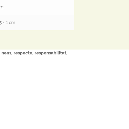
kg
15 × 1 cm
,
nens
,
respecte
,
responsabilitat
,