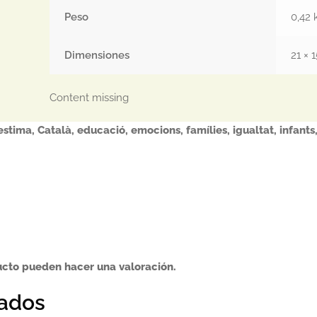
Peso
0,42 
Dimensiones
21 × 
Content missing
estima
,
Català
,
educació
,
emocions
,
famílies
,
igualtat
,
infants
ucto pueden hacer una valoración.
nados