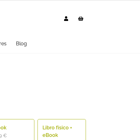
res
Blog
g
AVISO LEGAL
Black Friday 2025
cted
Distribuidores
Informática
 Uso
PREGUNTAS FRECUENTES
mbo
Suscripción
Test Formulario
ook
Libro físico +
eBook
99
€