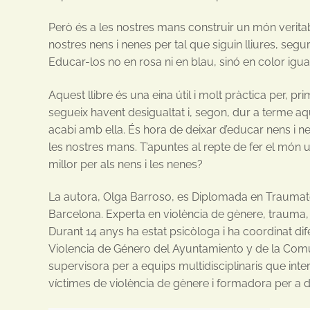
Però és a les nostres mans construir un món veritab
nostres nens i nenes per tal que siguin lliures, seg
Educar-los no en rosa ni en blau, sinó en color igual
Aquest llibre és una eina útil i molt pràctica per, p
segueix havent desigualtat i, segon, dur a terme aq
acabi amb ella. És hora de deixar d’educar nens i n
les nostres mans. T’apuntes al repte de fer el món
millor per als nens i les nenes?
La autora, Olga Barroso, es Diplomada en Traumaterà
Barcelona. Experta en violència de gènere, trauma, 
Durant 14 anys ha estat psicòloga i ha coordinat di
Violencia de Género del Ayuntamiento y de la Com
supervisora per a equips multidisciplinaris que in
víctimes de violència de gènere i formadora per a di