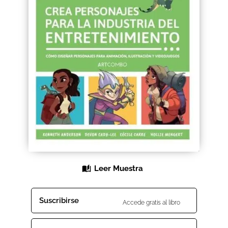
Black Friday 2025
Carrito
Categorías
Checkout
CONDICIONES DE COMPRA
Contacto
Contenido gratuito
Leer Muestra
Content restricted
Suscribirse
Accede gratis al libro
Distribuidores