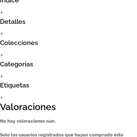
Índice
Sumate al sorteo Artcombo
Detalles
Suscríbete a la newsletter de Marcombo
Colecciones
Suscripción
Test Formulario
Categorías
Etiquetas
Valoraciones
No hay valoraciones aún.
Solo los usuarios registrados que hayan comprado este