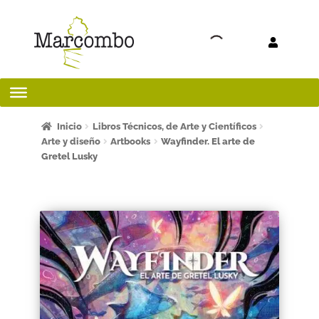
Ir a la
Ir al
navegación
contenido
Inicio
Inicio
Libros Técnicos, de Arte y Científicos
Arte y diseño
Artbooks
Wayfinder. El arte de
Gretel Lusky
¡Bienvenido al apartado para profesores!
¿Quieres ser autor?
ART FRIDAY 2025
Artículos del blog
AVISO LEGAL