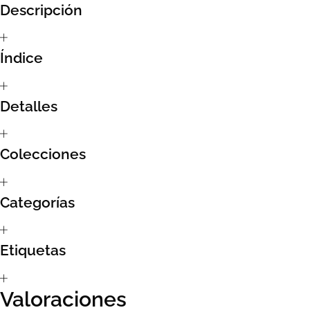
Descripción
Sumate al sorteo Artcombo
Índice
Suscríbete a la newsletter de Marcombo
Suscripción
Detalles
Test Formulario
Colecciones
Categorías
Etiquetas
Valoraciones