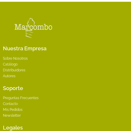
pueden
elegir
en
la
página
de
producto
Nuestra Empresa
Sobre Nosotros
Catálogo
Distribuidores
Autores
Soporte
Preguntas Frecuentes
Contacto
Mis Pedidos
Newsletter
Legales