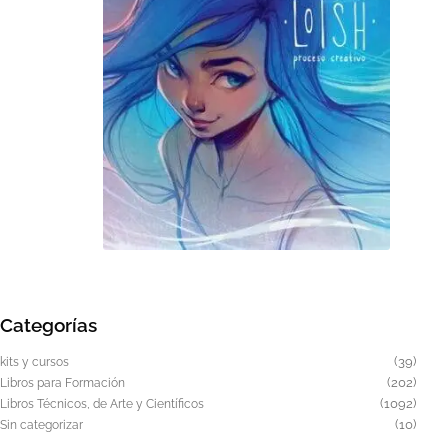
tiene
múltiples
variantes.
Las
opciones
se
pueden
elegir
en
la
página
Este
de
producto
producto
tiene
Categorías
múltiples
variantes.
39
39
kits y cursos
Las
produ
202
202
Libros para Formación
produ
1092
1092
opciones
Libros Técnicos, de Arte y Científicos
produ
10
10
Sin categorizar
se
produ