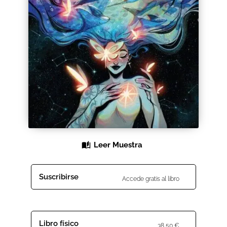
Black Friday 2025
Carrito
Categorías
Checkout
CONDICIONES DE COMPRA
Contacto
Leer Muestra
Contenido gratuito
Suscribirse
Accede gratis al libro
Content restricted
Distribuidores
Libro físico
38,50
€