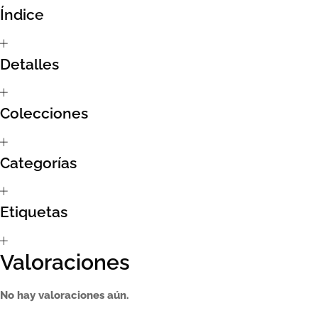
Índice
Sumate al sorteo Artcombo
Detalles
Suscríbete a la newsletter de Marcombo
Suscripción
Colecciones
Test Formulario
Categorías
Etiquetas
Valoraciones
No hay valoraciones aún.