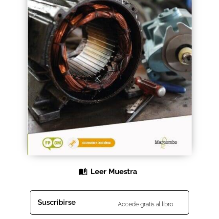
Black Friday 2025
Carrito
Categorías
Checkout
CONDICIONES DE COMPRA
Contacto
Contenido gratuito
Leer Muestra
Content restricted
Suscribirse
Accede gratis al libro
Distribuidores