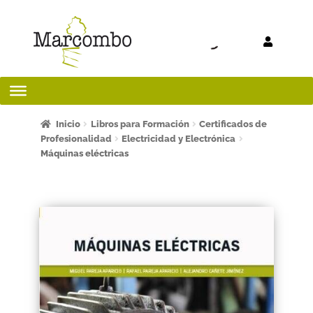
Ir a la
Ir al
navegación
contenido
Inicio
Inicio
Libros para Formación
Certificados de
Profesionalidad
Electricidad y Electrónica
Máquinas eléctricas
¡Bienvenido al apartado para profesores!
¿Quieres ser autor?
ART FRIDAY 2025
Artículos del blog
AVISO LEGAL