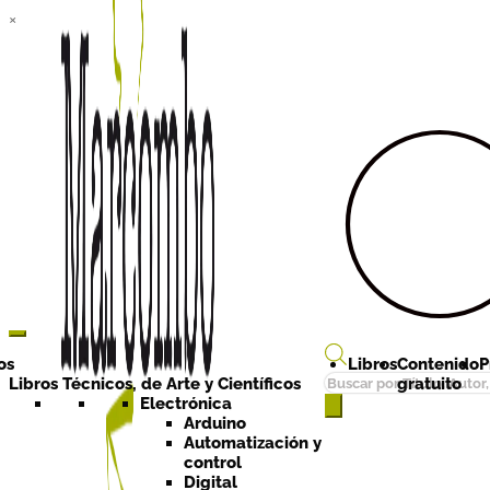
×
Ir a la
Ir al
navegación
contenido
os
Libros
Contenido
P
Búsqueda
Libros Técnicos, de Arte y Científicos
gratuito
de
Electrónica
Arduino
productos
Automatización y
control
Digital