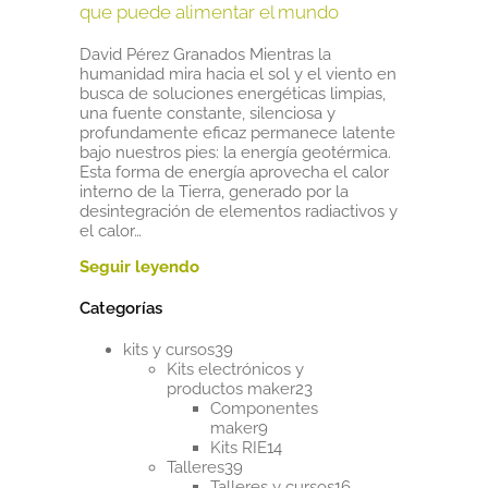
que puede alimentar el mundo
David Pérez Granados Mientras la
humanidad mira hacia el sol y el viento en
busca de soluciones energéticas limpias,
una fuente constante, silenciosa y
profundamente eficaz permanece latente
bajo nuestros pies: la energía geotérmica.
Esta forma de energía aprovecha el calor
interno de la Tierra, generado por la
desintegración de elementos radiactivos y
el calor…
Categorías
39
kits y cursos
39
productos
Kits electrónicos y
23
productos maker
23
productos
Componentes
9
maker
9
productos
14
Kits RIE
14
39
productos
Talleres
39
productos
16
Talleres y cursos
16