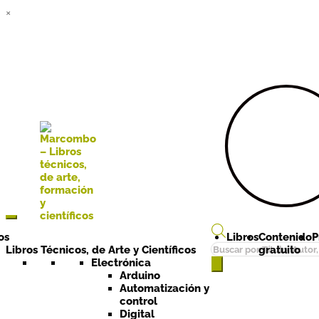
×
Ir a la
Ir al
navegación
contenido
os
Libros
Contenido
P
Búsqueda
Libros Técnicos, de Arte y Científicos
gratuito
de
Electrónica
Arduino
productos
Automatización y
control
Digital