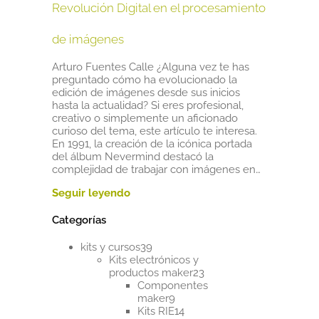
Revolución Digital en el procesamiento
de imágenes
Arturo Fuentes Calle ¿Alguna vez te has
preguntado cómo ha evolucionado la
edición de imágenes desde sus inicios
hasta la actualidad? Si eres profesional,
creativo o simplemente un aficionado
curioso del tema, este artículo te interesa.
En 1991, la creación de la icónica portada
del álbum Nevermind destacó la
complejidad de trabajar con imágenes en…
Categorías
39
kits y cursos
39
productos
Kits electrónicos y
23
productos maker
23
productos
Componentes
9
maker
9
productos
14
Kits RIE
14