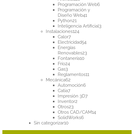
productos
6
Programación Web
6
productos
Programación y
41
Diseño Web
41
21
productos
Python
21
productos
3
Inteligencia Artificial
3
124
productos
Instalaciones
124
7
productos
Calor
7
productos
54
Electricidad
54
productos
Energías
23
Renovables
23
10
productos
Fontanería
10
24
productos
Frío
24
3
productos
Gas
3
productos
11
Reglamentos
11
62
productos
Mecánica
62
productos
6
Automoción
6
7
productos
Catia
7
productos
7
Impresión 3D
7
2
productos
Inventor
2
23
productos
Otros
23
productos
14
Otros CAD/CAM
14
6
productos
SolidWorks
6
10
productos
Sin categorizar
10
productos