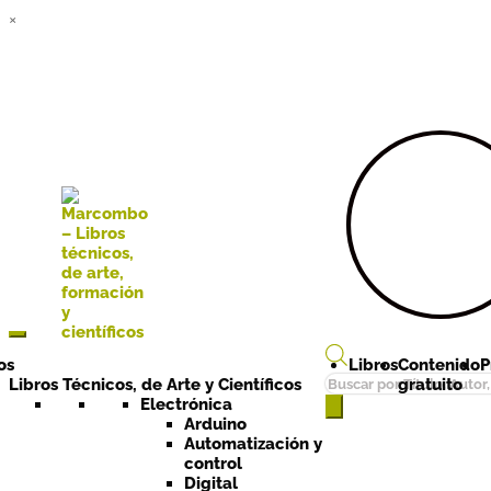
×
Ir a la
Ir al
navegación
contenido
os
Libros
Contenido
P
Búsqueda
Libros Técnicos, de Arte y Científicos
gratuito
de
Electrónica
Arduino
productos
Automatización y
control
Digital