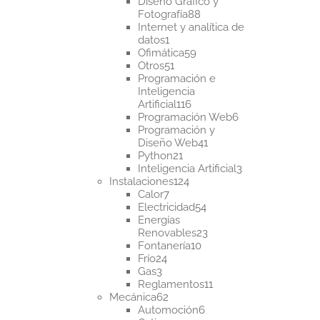
productos
Diseño Gráfico y
88
Fotografía
88
productos
Internet y analítica de
1
datos
1
producto
59
Ofimática
59
51
productos
Otros
51
productos
Programación e
Inteligencia
116
Artificial
116
productos
6
Programación Web
6
productos
Programación y
41
Diseño Web
41
21
productos
Python
21
productos
3
Inteligencia Artificial
3
124
productos
Instalaciones
124
7
productos
Calor
7
productos
54
Electricidad
54
productos
Energías
23
Renovables
23
10
productos
Fontanería
10
24
productos
Frío
24
3
productos
Gas
3
productos
11
Reglamentos
11
62
productos
Mecánica
62
productos
6
Automoción
6