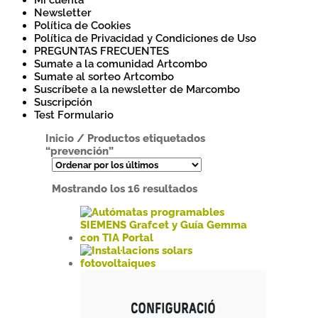
Mi cuenta
Newsletter
Política de Cookies
Política de Privacidad y Condiciones de Uso
PREGUNTAS FRECUENTES
Sumate a la comunidad Artcombo
Sumate al sorteo Artcombo
Suscríbete a la newsletter de Marcombo
Suscripción
Test Formulario
Inicio
/
Productos etiquetados
“prevención”
Ordenado
Mostrando los 16 resultados
por
los
últimos
Este
producto
tiene
Este
múltiples
producto
variantes.
tiene
Las
múltiples