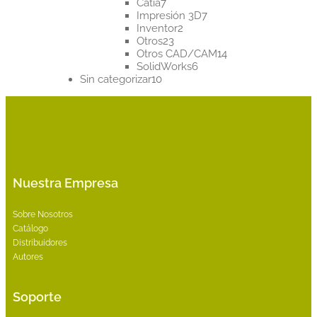
7
productos
Catia
7
productos
7
Impresión 3D
7
2
productos
Inventor
2
23
productos
Otros
23
productos
14
Otros CAD/CAM
14
6
productos
SolidWorks
6
10
productos
Sin categorizar
10
productos
Nuestra Empresa
Sobre Nosotros
Catálogo
Distribuidores
Autores
Soporte