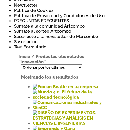
Mi cuenta
Newsletter
Política de Cookies
Política de Privacidad y Condiciones de Uso
PREGUNTAS FRECUENTES
Sumate a la comunidad Artcombo
Sumate al sorteo Artcombo
Suscríbete a la newsletter de Marcombo
Suscripción
Test Formulario
Inicio
/
Productos etiquetados
“innovación”
Ordenado
Mostrando los 5 resultados
por
los
Este
últimos
producto
tiene
Este
múltiples
producto
variantes.
tiene
Este
Las
múltiples
producto
opciones
variantes.
tiene
se
Las
múltiples
Este