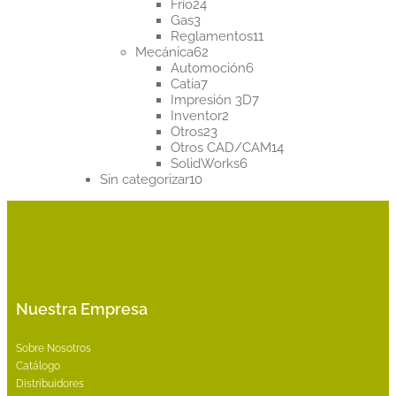
24
productos
Frío
24
3
productos
Gas
3
productos
11
Reglamentos
11
62
productos
Mecánica
62
productos
6
Automoción
6
7
productos
Catia
7
productos
7
Impresión 3D
7
2
productos
Inventor
2
23
productos
Otros
23
productos
14
Otros CAD/CAM
14
6
productos
SolidWorks
6
10
productos
Sin categorizar
10
productos
Nuestra Empresa
Sobre Nosotros
Catálogo
Distribuidores