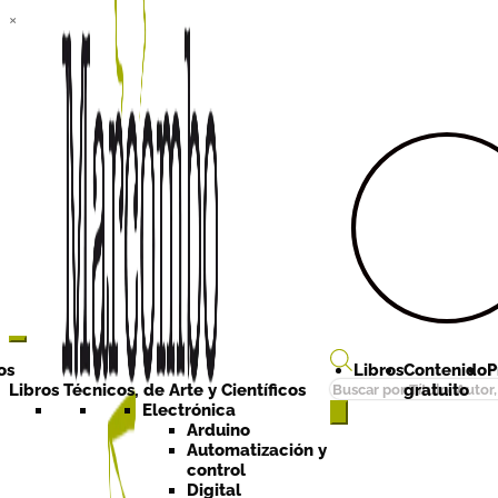
×
Ir a la
Ir al
navegación
contenido
os
Libros
Contenido
P
Búsqueda
Libros Técnicos, de Arte y Científicos
gratuito
de
Electrónica
Arduino
productos
Automatización y
control
Digital