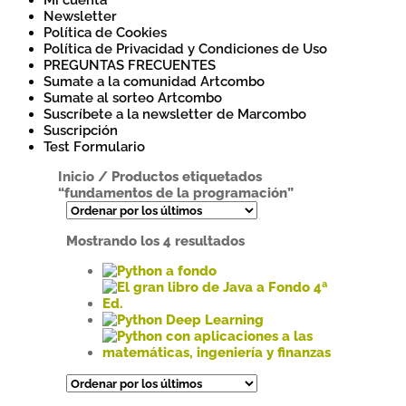
Mi cuenta
Newsletter
Política de Cookies
Política de Privacidad y Condiciones de Uso
PREGUNTAS FRECUENTES
Sumate a la comunidad Artcombo
Sumate al sorteo Artcombo
Suscríbete a la newsletter de Marcombo
Suscripción
Test Formulario
Inicio
/
Productos etiquetados
“fundamentos de la programación”
Ordenado
Mostrando los 4 resultados
por
los
Este
últimos
producto
tiene
Este
múltiples
producto
Este
variantes.
tiene
producto
Las
múltiples
tiene
Este
opciones
variantes.
múltiples
producto
se
Las
variantes.
tiene