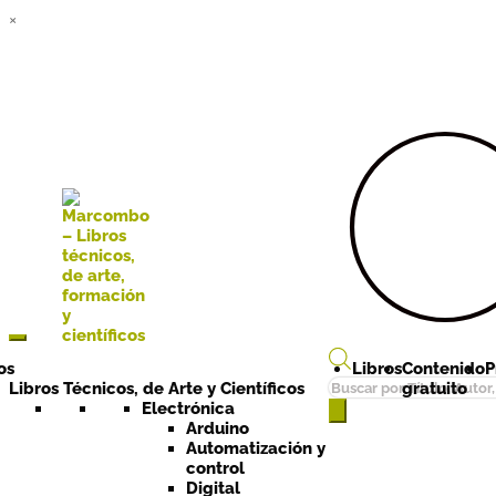
×
Ir a la
Ir al
navegación
contenido
os
Libros
Contenido
P
Búsqueda
Libros Técnicos, de Arte y Científicos
gratuito
de
Electrónica
Arduino
productos
Automatización y
control
Digital