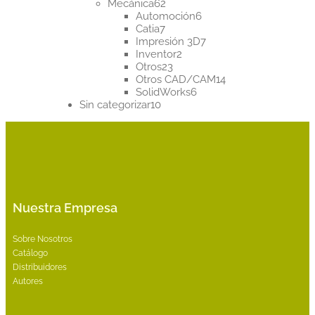
62
productos
Mecánica
62
productos
6
Automoción
6
7
productos
Catia
7
productos
7
Impresión 3D
7
2
productos
Inventor
2
23
productos
Otros
23
productos
14
Otros CAD/CAM
14
6
productos
SolidWorks
6
10
productos
Sin categorizar
10
productos
Nuestra Empresa
Sobre Nosotros
Catálogo
Distribuidores
Autores