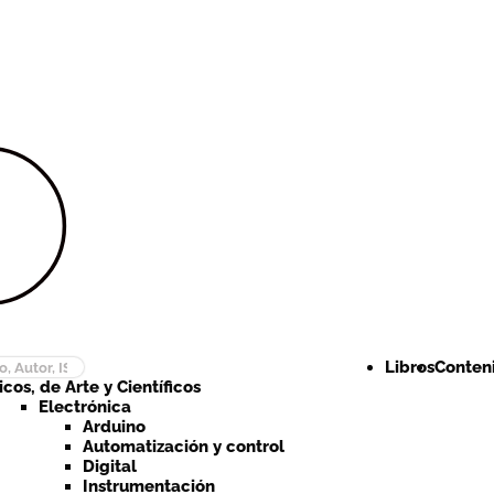
Ir a la
Ir al
navegación
contenido
Libros
Conteni
cos, de Arte y Científicos
Electrónica
Arduino
Automatización y control
Digital
Instrumentación