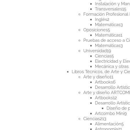
producto
Instalación y Ma
1
Transversales
15
p
Formación Profesional 
2
Inglés
2
productos
3
Matemáticas
3
5
pro
Oposiciones
5
producto
1
Matemáticas
1
pro
Pruebas de acceso a Ci
3
Matemáticas
3
19
pro
Universidad
19
producto
5
Ciencias
5
product
Electricidad y Ele
Mecánica y otras 
Libros Técnicos, de Arte y Cie
11
Arte y diseño
11
product
6
Artbooks
6
produc
Desarrollo Artísti
Arte y diseño ARTCO
12
Artbooks
12
produ
Desarrollo Artísti
Diseño de 
9
Artcombo Mini
9
213
p
Ciencias
213
productos
5
Alimentación
5
21
pr
Astronomía
21