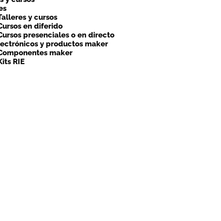
es
Talleres y cursos
Cursos en diferido
Cursos presenciales o en directo
lectrónicos y productos maker
Componentes maker
Kits RIE