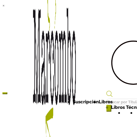
×
Búsqueda
Suscripción
Libros
de
Libros Técni
productos