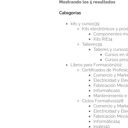
Orden
Mostrando los 5 resultados
por
los
Categorías
últim
39
kits y cursos
39
productos
Kits electrónicos y pr
Componentes m
14
Kits RIE
14
39
product
Talleres
39
productos
Talleres y cursos
Cursos en d
Cursos pres
20
Libros para Formación
202
pr
Certificados de Profesi
Comercio y Mark
Electricidad y Ele
Fabricación Mecá
10
Informática
10
pro
Mantenimiento e 
12
Ciclos Formativos
128
pr
Comercio y Mark
Electricidad y Ele
Fabricación Mecá
14
Informática
14
10
pro
Inglés
10