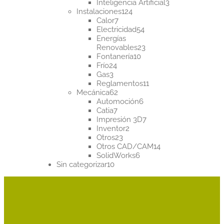
productos
3
Inteligencia Artificial
3
124
productos
Instalaciones
124
7
productos
Calor
7
productos
54
Electricidad
54
productos
Energías
23
Renovables
23
10
productos
Fontanería
10
24
productos
Frío
24
3
productos
Gas
3
productos
11
Reglamentos
11
62
productos
Mecánica
62
productos
6
Automoción
6
7
productos
Catia
7
productos
7
Impresión 3D
7
2
productos
Inventor
2
23
productos
Otros
23
productos
14
Otros CAD/CAM
14
6
productos
SolidWorks
6
10
productos
Sin categorizar
10
productos