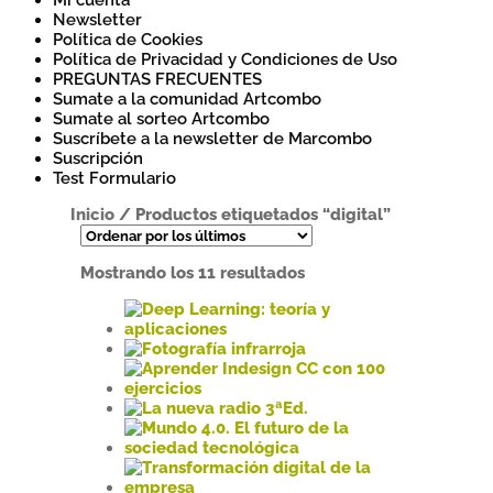
Mi cuenta
Newsletter
Política de Cookies
Política de Privacidad y Condiciones de Uso
PREGUNTAS FRECUENTES
Sumate a la comunidad Artcombo
Sumate al sorteo Artcombo
Suscríbete a la newsletter de Marcombo
Suscripción
Test Formulario
Inicio
/
Productos etiquetados “digital”
Ordenado
Mostrando los 11 resultados
por
los
últimos
Este
producto
Este
tiene
producto
múltiples
tiene
Este
variantes.
múltiples
producto
Este
Las
variantes.
tiene
producto
opciones
Las
múltiples
tiene
Este
se
opciones
variantes.
múltiples
producto