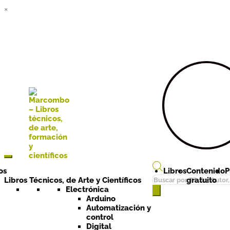
×
Ir a la
Ir al
navegación
contenido
os
Libros
Contenido
P
Búsqueda
Libros Técnicos, de Arte y Científicos
gratuito
de
Electrónica
Arduino
productos
Automatización y
control
Digital