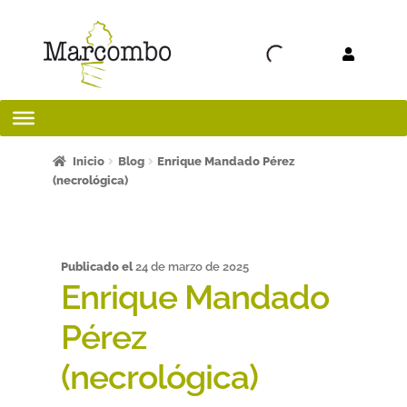
Ir a la
Ir al
navegación
contenido
Inicio
Inicio
Blog
Enrique Mandado Pérez
(necrológica)
¡Bienvenido al apartado para profesores!
¿Quieres ser autor?
Publicado el
24 de marzo de 2025
Enrique Mandado
ART FRIDAY 2025
Pérez
Artículos del blog
(necrológica)
AVISO LEGAL