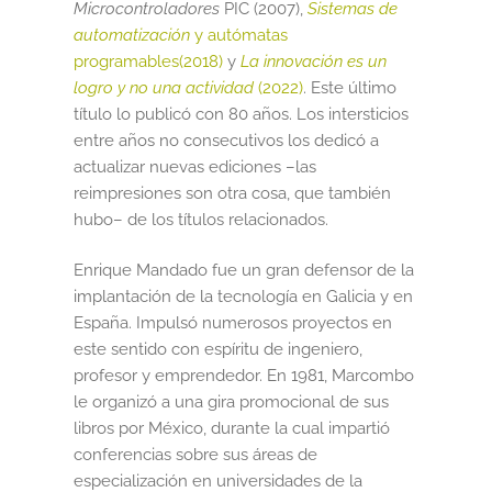
Microcontroladores
PIC (2007),
Sistemas de
automatización
y autómatas
Sumate al sorteo Artcombo
programables(2018)
y
La innovación es un
logro y no una actividad
(2022)
. Este último
Suscríbete a la newsletter de Marcombo
título lo publicó con 80 años. Los intersticios
entre años no consecutivos los dedicó a
Suscripción
actualizar nuevas ediciones –las
reimpresiones son otra cosa, que también
Test Formulario
hubo– de los títulos relacionados.
Enrique Mandado fue un gran defensor de la
implantación de la tecnología en Galicia y en
España. Impulsó numerosos proyectos en
este sentido con espíritu de ingeniero,
profesor y emprendedor. En 1981, Marcombo
le organizó a una gira promocional de sus
libros por México, durante la cual impartió
conferencias sobre sus áreas de
especialización en universidades de la