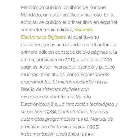
Marcombo publicó los libros de Enrique
Informática
Mandado, un autor prolífico y riguroso. En la
editorial se publicó el primer libro en español
La empresa
sobre electrónica digital,
Sistemas
Electrónicos Digitales
,
el cual tuvo 10
Libros
ediciones, todas actualizadas por el autor. La
primera edición constaba de 150 páginas y, la
Mi cuenta
última, publicada en 2015, alcanzó las 1000
páginas. Autor incansable, escribió y publicó
Newsletter
muchos otros títulos, como
Procesadores
programables. El microprocesador
(1979),
Política de Cookies
Diseño de sistemas digitales con
microprocesador
(Premio Mundo
Política de Privacidad y Condiciones de Uso
Electrónico,1983),
La innovación tecnológica y
su gestión
(1989),
Controladores lógicos y
autómatas programables
(1991),
Manual de
PREGUNTAS FRECUENTES
prácticas de electrónica digital (
1995),
Instrumentación electrónica
(1995),
Sumate a la comunidad Artcombo