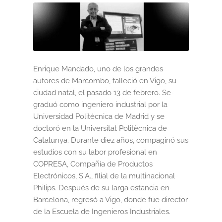
Black Friday 2025
Carrito
Categorías
Enrique Mandado, uno de los grandes
autores de Marcombo, falleció en Vigo, su
Checkout
ciudad natal, el pasado 13 de febrero. Se
graduó como ingeniero industrial por la
CONDICIONES DE COMPRA
Universidad Politécnica de Madrid y se
doctoró en la Universitat Politècnica de
Contacto
Catalunya. Durante diez años, compaginó sus
estudios con su labor profesional en
Contenido gratuito
COPRESA, Compañía de Productos
Electrónicos, S.A., filial de la multinacional
Philips. Después de su larga estancia en
Content restricted
Barcelona, regresó a Vigo, donde fue director
de la Escuela de Ingenieros Industriales.
Distribuidores