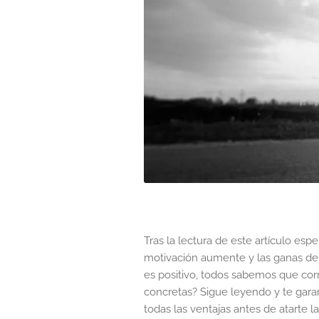
Tras la lectura de este artículo esp
motivación aumente y las ganas de
es positivo, todos sabemos que corr
concretas? Sigue leyendo y te garan
todas las ventajas antes de atarte l