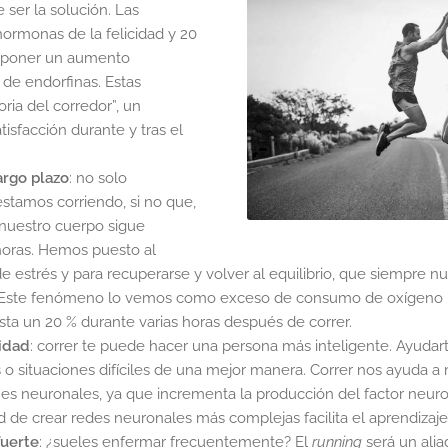
 ser la solución. Las
hormonas de la felicidad y 20
poner un aumento
 de endorfinas. Estas
ia del corredor”, un
tisfacción durante y tras el
argo plazo
: no solo
tamos corriendo, si no que,
nuestro cuerpo sigue
oras. Hemos puesto al
 estrés y para recuperarse y volver al equilibrio, que siempre nu
 Este fenómeno lo vemos como exceso de consumo de oxígeno p
a un 20 % durante varias horas después de correr.
idad
: correr te puede hacer una persona más inteligente. Ayudart
 o situaciones difíciles de una mejor manera. Correr nos ayuda a 
s neuronales, ya que incrementa la producción del factor neurot
d de crear redes neuronales más complejas facilita el aprendizaje
uerte
: ¿sueles enfermar frecuentemente? El
running
será un alia