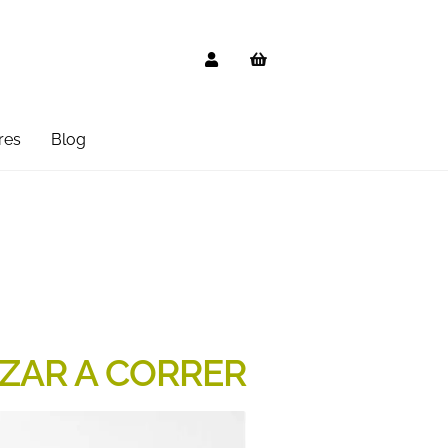
res
Blog
g
AVISO LEGAL
Black Friday 2025
cted
Distribuidores
Informática
 Uso
PREGUNTAS FRECUENTES
mbo
Suscripción
Test Formulario
EZAR A CORRER