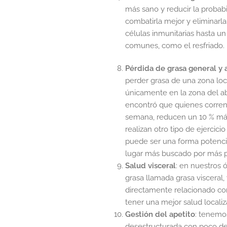
más sano y reducir la probab
combatirla mejor y eliminarl
células inmunitarias hasta u
comunes, como el resfriado.
Pérdida de grasa general y
perder grasa de una zona loca
únicamente en la zona del ab
encontró que quienes corren 
semana, reducen un 10 % má
realizan otro tipo de ejercicio
puede ser una forma potenci
lugar más buscado por más p
Salud visceral
: en nuestros
grasa llamada grasa visceral,
directamente relacionado con
tener una mejor salud localiz
Gestión del apetito
: tenemo
desestructurada con poco dep