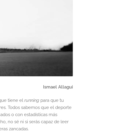
Ismael Allagui
que tiene el
running
para que tu
ores. Todos sabemos que el deporte
mados o con estadísticas más
o, no sé ni si serás capaz de leer
meras zancadas.