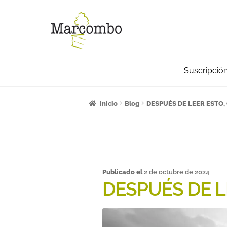
Suscripció
Inicio
¡Bienvenido al apartado para pro
Inicio
Blog
DESPUÉS DE LEER ESTO
Carrito
Categorías
Checkout
CONDICI
La empresa
Libros
Mi cuenta
Newslett
Publicado el
2 de octubre de 2024
Sumate a la comunidad Artcombo
Sum
DESPUÉS DE L