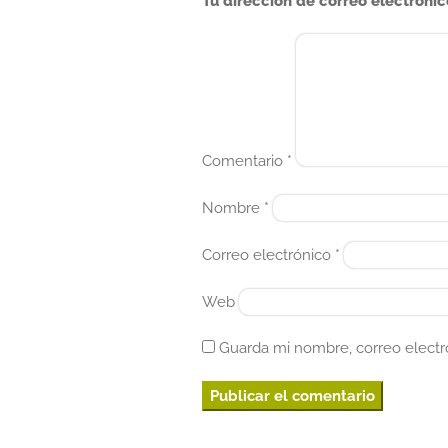
Tu dirección de correo electrónic
entradas
Comentario
*
Nombre
*
Correo electrónico
*
Web
Guarda mi nombre, correo electr