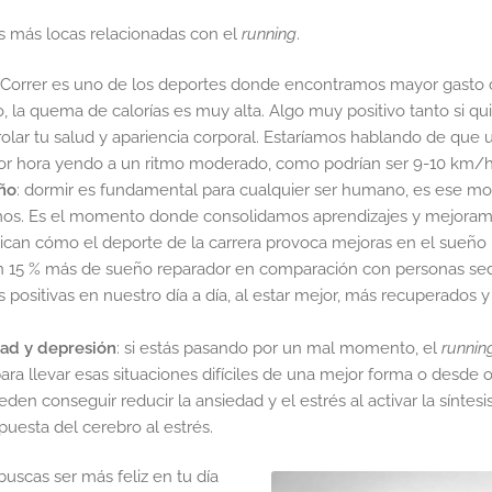
as más locas relacionadas con el
running
.
 Correr es uno de los deportes donde encontramos mayor gasto c
 la quema de calorías es muy alta. Algo muy positivo tanto si qu
lar tu salud y apariencia corporal. Estaríamos hablando de que 
r hora yendo a un ritmo moderado, como podrían ser 9-10 km/h 
ño
: dormir es fundamental para cualquier ser humano, es ese m
s. Es el momento donde consolidamos aprendizajes y mejoramo
ican cómo el deporte de la carrera provoca mejoras en el sueño
n 15 % más de sueño reparador en comparación con personas sed
 positivas en nuestro día a día, al estar mejor, más recuperados
dad y depresión
: si estás pasando por un mal momento, el
runnin
para llevar esas situaciones difíciles de una mejor forma o desde o
en conseguir reducir la ansiedad y el estrés al activar la síntes
uesta del cerebro al estrés.
i buscas ser más feliz en tu día