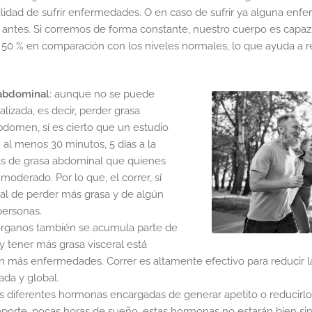
ilidad de sufrir enfermedades. O en caso de sufrir ya alguna enf
a antes. Si corremos de forma constante, nuestro cuerpo es capa
n 50 % en comparación con los niveles normales, lo que ayuda a 
 abdominal
: aunque no se puede
lizada, es decir, perder grasa
domen, sí es cierto que un estudio
al menos 30 minutos, 5 días a la
s de grasa abdominal que quienes
 moderado. Por lo que, el correr, sí
al de perder más grasa y de algún
ersonas.
 órganos también se acumula parte de
 y tener más grasa visceral está
 más enfermedades. Correr es altamente efectivo para reducir la g
ada y global.
s diferentes hormonas encargadas de generar apetito o reducirlo
orte, pocas horas de sueño, estas hormonas no estarán bien sin