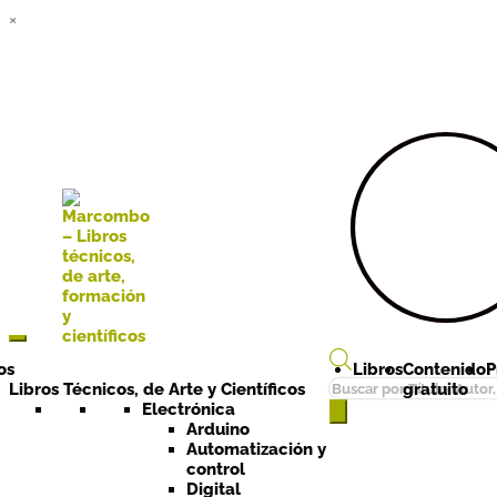
×
Ir a la
Ir al
navegación
contenido
os
Libros
Contenido
P
Búsqueda
Libros Técnicos, de Arte y Científicos
gratuito
de
Electrónica
Arduino
productos
Automatización y
control
Digital