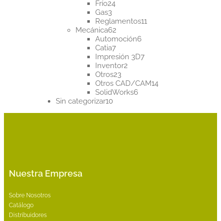
24
productos
Frío
24
3
productos
Gas
3
productos
11
Reglamentos
11
62
productos
Mecánica
62
productos
6
Automoción
6
7
productos
Catia
7
productos
7
Impresión 3D
7
2
productos
Inventor
2
23
productos
Otros
23
productos
14
Otros CAD/CAM
14
6
productos
SolidWorks
6
10
productos
Sin categorizar
10
productos
Nuestra Empresa
Sobre Nosotros
Catálogo
Distribuidores