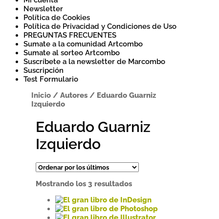
Mi cuenta
Newsletter
Política de Cookies
Política de Privacidad y Condiciones de Uso
PREGUNTAS FRECUENTES
Sumate a la comunidad Artcombo
Sumate al sorteo Artcombo
Suscríbete a la newsletter de Marcombo
Suscripción
Test Formulario
Inicio
/
Autores
/
Eduardo Guarniz
Izquierdo
Eduardo Guarniz
Izquierdo
Ordenado
Mostrando los 3 resultados
por
los
Este
últimos
producto
Este