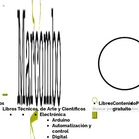
×
Ir a la
Ir al
navegación
contenido
os
Libros
Contenido
P
Búsqueda
Libros Técnicos, de Arte y Científicos
gratuito
de
Electrónica
Arduino
productos
Automatización y
control
Digital