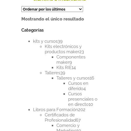
Este
producto
tiene
Mostrando el único resultado
múltiples
variantes.
Categorías
Las
opciones
39
se
kits y cursos
39
productos
pueden
Kits electrónicos y
23
elegir
productos maker
23
productos
en
Componentes
9
la
maker
9
productos
14
página
Kits RIE
14
39
productos
de
Talleres
39
productos
16
producto
Talleres y cursos
16
productos
Cursos en
4
diferido
4
productos
Cursos
presenciales o
10
en directo
10
202
productos
Libros para Formación
202
productos
Certificados de
67
Profesionalidad
67
productos
Comercio y
10
Marketing
10