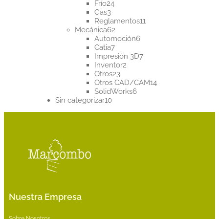
24
productos
Frío
24
3
productos
Gas
3
productos
11
Reglamentos
11
62
productos
Mecánica
62
productos
6
Automoción
6
7
productos
Catia
7
productos
7
Impresión 3D
7
2
productos
Inventor
2
23
productos
Otros
23
productos
14
Otros CAD/CAM
14
6
productos
SolidWorks
6
10
productos
Sin categorizar
10
productos
Nuestra Empresa
Sobre Nosotros