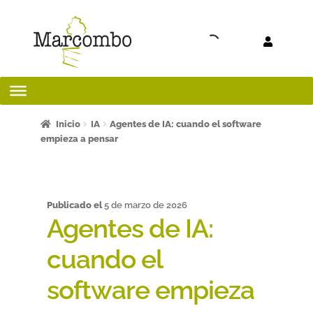
Ir a la
Ir al
navegación
contenido
Inicio
Inicio
IA
Agentes de IA: cuando el software
empieza a pensar
¡Bienvenido al apartado para profesores!
¿Quieres ser autor?
Publicado el
5 de marzo de 2026
Agentes de IA:
ART FRIDAY 2025
cuando el
Artículos del blog
software empieza
AVISO LEGAL