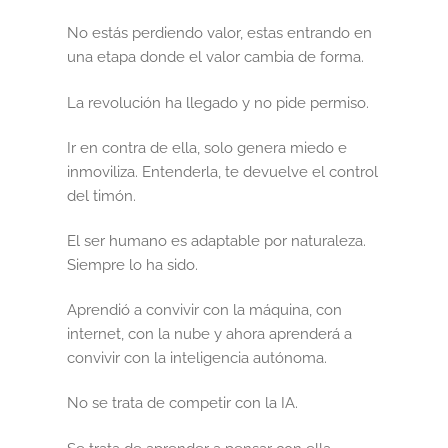
Informática
No estás perdiendo valor, estas entrando en
una etapa donde el valor cambia de forma.
La empresa
La revolución ha llegado y no pide permiso.
Libros
Ir en contra de ella, solo genera miedo e
inmoviliza. Entenderla, te devuelve el control
Mi cuenta
del timón.
Newsletter
El ser humano es adaptable por naturaleza.
Siempre lo ha sido.
Política de Cookies
Aprendió a convivir con la máquina, con
internet, con la nube y ahora aprenderá a
Política de Privacidad y Condiciones de Uso
convivir con la inteligencia autónoma.
PREGUNTAS FRECUENTES
No se trata de competir con la IA.
Sumate a la comunidad Artcombo