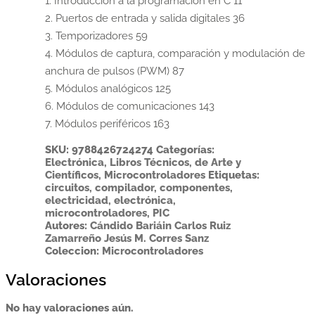
1. Introducción a la programación en C 11

2. Puertos de entrada y salida digitales 36

3. Temporizadores 59

4. Módulos de captura, comparación y modulación de

anchura de pulsos (PWM) 87

5. Módulos analógicos 125

6. Módulos de comunicaciones 143

7. Módulos periféricos 163
SKU:
9788426724274
Categorías:
Electrónica
,
Libros Técnicos, de Arte y
Científicos
,
Microcontroladores
Etiquetas:
circuitos
,
compilador
,
componentes
,
electricidad
,
electrónica
,
microcontroladores
,
PIC
Autores:
Cándido Bariáin
Carlos Ruiz
Zamarreño
Jesús M. Corres Sanz
Coleccion:
Microcontroladores
Valoraciones
No hay valoraciones aún.