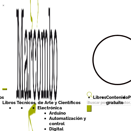
×
Ir a la
Ir al
navegación
contenido
os
Libros
Contenido
P
Búsqueda
Libros Técnicos, de Arte y Científicos
gratuito
de
Electrónica
Arduino
productos
Automatización y
control
Digital