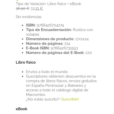
Tipo de Variación:
Libro físico + eBook
El
El
36,90
€
33,21
€
precio
precio
Sin existencias
original
actual
era:
es:
ISBN:
9788426724274
36,90 €.
33,21 €.
Tipo de Encuadernación:
Rústica con
solapas
Dimensiones de producto:
17x1x24
Número de páginas:
214
E-Book ISBN:
9788426731593
Número de páginas del E-Book:
220
Libro físico
Envíos a todo el mundo
Suscriptores obtienen descuentos en la
compra de libros físicos, envíos gratuitos
en España Peninsular y Baleares y
acceso a todo el catálogo digital de
Marcombo.
¿No estás suscrito?
¡Suscríbte!
eBook