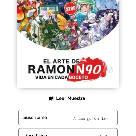
Black Friday 2025
Carrito
Categorías
Checkout
CONDICIONES DE COMPRA
Contacto
Leer Muestra
Contenido gratuito
Content restricted
Suscribirse
Accede gratis al libro
Distribuidores
Libro físico