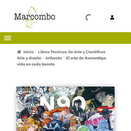
Ir a la
Ir al
navegación
contenido
Inicio
Inicio
Libros Técnicos, de Arte y Científicos
Arte y diseño
Artbooks
El arte de RamonN90:
vida en cada boceto
¡Bienvenido al apartado para profesores!
¿Quieres ser autor?
ART FRIDAY 2025
Artículos del blog
AVISO LEGAL