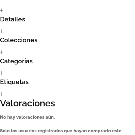
Sumate al sorteo Artcombo
Detalles
Suscríbete a la newsletter de Marcombo
Colecciones
Suscripción
Test Formulario
Categorías
Etiquetas
Valoraciones
No hay valoraciones aún.
Solo los usuarios registrados que hayan comprado este