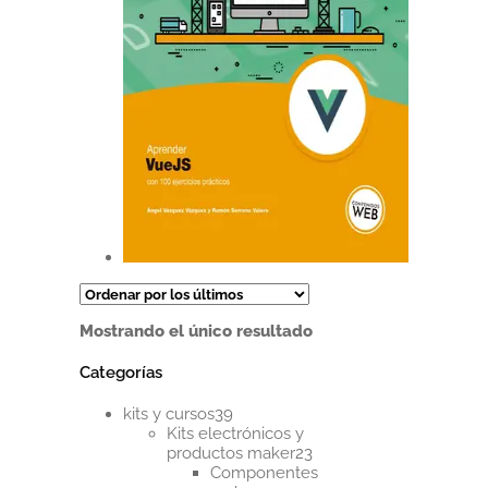
Este
producto
tiene
Mostrando el único resultado
múltiples
variantes.
Categorías
Las
opciones
39
se
kits y cursos
39
productos
pueden
Kits electrónicos y
23
elegir
productos maker
23
productos
en
Componentes