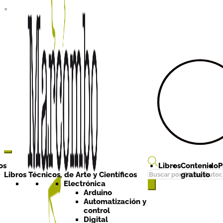
×
Ir a la
Ir al
navegación
contenido
os
Libros
Contenido
P
Búsqueda
Libros Técnicos, de Arte y Científicos
gratuito
de
Electrónica
Arduino
productos
Automatización y
control
Digital