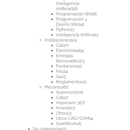
Inteligencia
116
Artificial
116
productos
6
Programación Web
6
productos
Programación y
41
Diseño Web
41
21
productos
Python
21
productos
3
Inteligencia Artificial
3
124
productos
Instalaciones
124
7
productos
Calor
7
productos
54
Electricidad
54
productos
Energías
23
Renovables
23
10
productos
Fontanería
10
24
productos
Frío
24
3
productos
Gas
3
productos
11
Reglamentos
11
62
productos
Mecánica
62
productos
6
Automoción
6
7
productos
Catia
7
productos
7
Impresión 3D
7
2
productos
Inventor
2
23
productos
Otros
23
productos
14
Otros CAD/CAM
14
6
productos
SolidWorks
6
10
productos
Sin categorizar
10